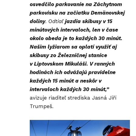
osvedčilo parkovanie na Záchytnom
parkovisku na začiatku Demänovskej
doliny
.
Odtiaľ
jazdia
skibusy v 15
minútových intervaloch, len v čase
okolo obeda je to každých 30 minút.
Našim lyžiarom sa oplatí využiť aj
skibusy zo Železničnej stanice
v Liptovskom Mikuláši. V ranných
hodinách ich odvážajú pravidelne
každých 15 minút a neskôr v
intervaloch každých 30 minút,”
avizuje riaditeľ strediska Jasná Jiří
Trumpeš.