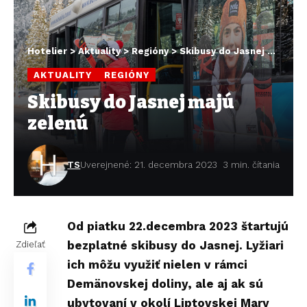
Hotelier
>
Aktuality
>
Regióny
>
Skibusy do Jasnej majú zelenú
AKTUALITY
REGIÓNY
Skibusy do Jasnej majú
zelenú
TS
Uverejnené: 21. decembra 2023
3 min. čítania
Od piatku 22.decembra 2023 štartujú
bezplatné skibusy do Jasnej. Lyžiari
Zdieľať
ich môžu využiť nielen v rámci
Demänovskej doliny, ale aj ak sú
ubytovaní v okolí Liptovskej Mary