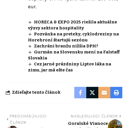
eur.
HORECA & EXPO 2025 riešila aktuálne
výzvy sektora hospitality
Pozvánka na preteky, cyklodreziny na
Horehroní štartujú sezónu
Zachráni branžu nižšia DPH?
Gurmán na Slovensku mení na Falstaff
Slovakia
Cez jarné prázdniny Liptov láka na
zimu, jar má ešte čas
Zdieľajte tento článok
PREDCHÁDZAJÚCI
NASLEDUJÚCI ČLÁNOK
ČLÁNOK
Goralské Vianoce