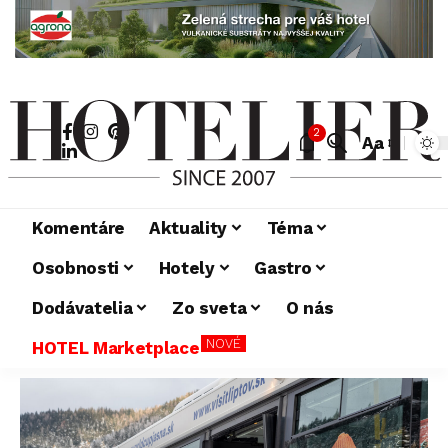
2
Aa
Komentáre
Aktuality
Téma
Osobnosti
Hotely
Gastro
Dodávatelia
Zo sveta
O nás
NOVÉ
HOTEL Marketplace