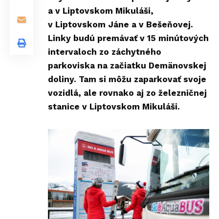
a v Liptovskom Mikuláši,
v Liptovskom Jáne a v
Bešeňovej
.
Linky budú premávať v 15 minútových
intervaloch zo záchytného
parkoviska na začiatku Demänovskej
doliny. Tam si môžu zaparkovať svoje
vozidlá, ale rovnako aj zo železničnej
stanice v Liptovskom Mikuláši.