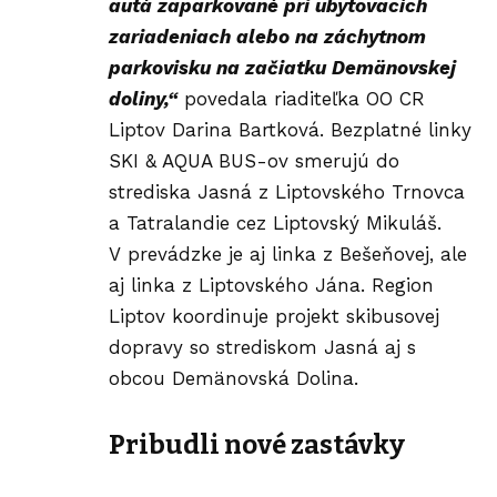
autá zaparkované pri ubytovacích
zariadeniach alebo na záchytnom
parkovisku na začiatku Demänovskej
doliny,“
povedala riaditeľka OO CR
Liptov Darina Bartková. Bezplatné linky
SKI & AQUA BUS-ov smerujú do
strediska
Jasná
z Liptovského Trnovca
a Tatralandie cez Liptovský Mikuláš.
V prevádzke je aj linka z Bešeňovej, ale
aj linka z Liptovského Jána. Region
Liptov koordinuje projekt skibusovej
dopravy so strediskom
Jasná
aj s
obcou Demänovská Dolina.
Pribudli nové zastávky