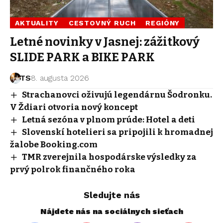
AKTUALITY
CESTOVNÝ RUCH
REGIÓNY
Letné novinky v Jasnej: zážitkový
SLIDE PARK a BIKE PARK
TS
8. augusta 2026
Strachanovci oživujú legendárnu Šodronku.
V Ždiari otvoria nový koncept
Letná sezóna v plnom prúde: Hotel a deti
Slovenskí hotelieri sa pripojili k hromadnej
žalobe Booking.com
TMR zverejnila hospodárske výsledky za
prvý polrok finančného roka
Sledujte nás
Nájdete nás na sociálnych sieťach