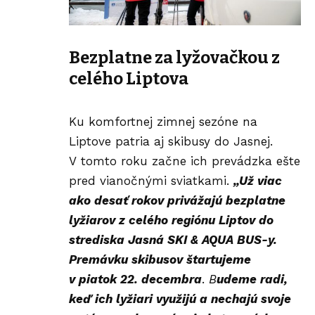
Bezplatne za lyžovačkou z
celého Liptova
Ku komfortnej zimnej sezóne na
Liptove
patria aj skibusy do Jasnej.
V tomto roku začne ich prevádzka ešte
pred vianočnými sviatkami.
„Už viac
ako desať rokov privážajú bezplatne
lyžiarov z celého regiónu Liptov do
strediska Jasná
SKI & AQUA BUS-y
.
Premávku skibusov štartujeme
v piatok 22. decembra
.
B
udeme radi,
keď ich
lyžiari
využijú a nechajú svoje