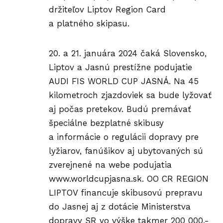
držiteľov
Liptov Region Card
a platného skipasu.
20. a 21. januára 2024 čaká Slovensko,
Liptov a Jasnú prestížne podujatie
AUDI FIS WORLD CUP JASNÁ
. Na 45
kilometroch zjazdoviek sa bude lyžovať
aj počas pretekov. Budú premávať
špeciálne bezplatné skibusy
a informácie o
regulácii dopravy
pre
lyžiarov, fanúšikov aj ubytovaných sú
zverejnené na webe podujatia
www.worldcupjasna.sk
. OO CR REGION
LIPTOV financuje skibusovú prepravu
do Jasnej aj z dotácie Ministerstva
dopravy SR vo výške takmer 200 000,-