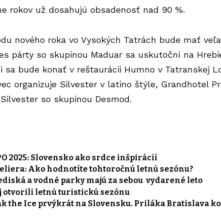
me rokov už dosahujú obsadenosť nad 90 %.
odu nového roka vo Vysokých Tatrách bude mať veľa 
es párty so skupinou Maduar sa uskutoční na Hrebi
i sa bude konať v reštaurácii Humno v Tatranskej L
c organizuje Silvester v latino štýle, Grandhotel P
 Silvester so skupinou Desmod.
 2025: Slovensko ako srdce inšpirácií
eliera: Ako hodnotíte tohtoročnú letnú sezónu?
ediská a vodné parky majú za sebou vydarené leto
 otvorili letnú turistickú sezónu
k the Ice prvýkrát na Slovensku. Priláka Bratislava k