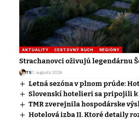
AKTUALITY
CESTOVNÝ RUCH
REGIÓNY
Strachanovci oživujú legendárnu Š
TS
7. augusta 2026
Letná sezóna v plnom prúde: Hote
Slovenskí hotelieri sa pripojil
TMR zverejnila hospodárske výs
Hotelová izba II. Ktoré detaily r