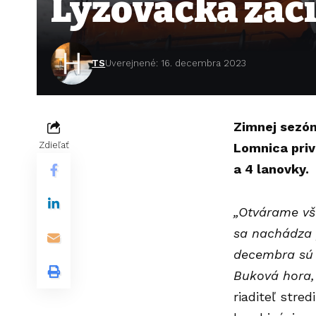
Lyžovačka začí
TS
Uverejnené: 16. decembra 2023
Zimnej sezón
Zdieľať
Lomnica priv
a 4 lanovky.
„Otvárame vš
sa nachádza 
decembra sú 
Buková hora,
riaditeľ stre