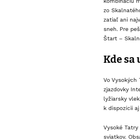
kombináciu mo
zo Skalnatého
zatiaľ ani na
sneh. Pre peš
Štart – Skaln
Kde sa 
Vo Vysokých 
zjazdovky Int
lyžiarsky vle
k dispozícii 
Vysoké Tatry 
sviatkov. Obs