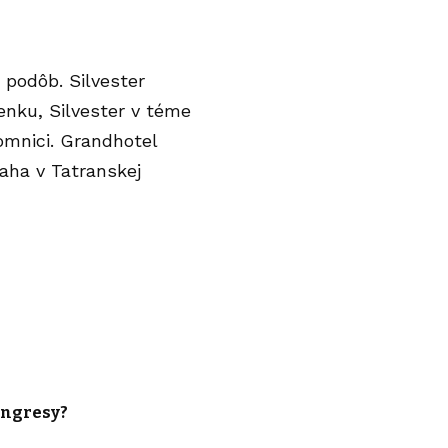
podôb. Silvester
enku, Silvester v téme
omnici. Grandhotel
raha v Tatranskej
ongresy?