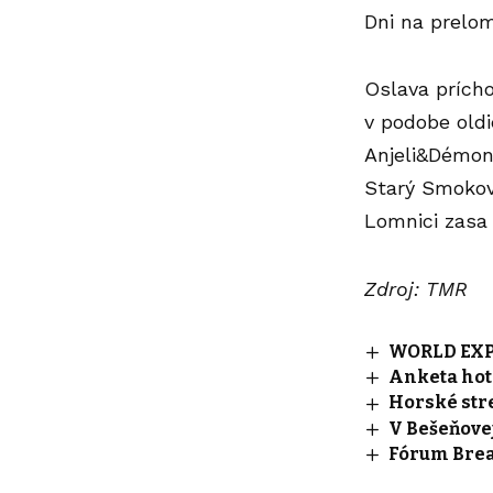
Dni na prelo
Oslava prích
v podobe oldi
Anjeli&Démon
Starý Smokove
Lomnici zasa
Zdroj: TMR
WORLD EXPO
Anketa hot
Horské str
V Bešeňovej
Fórum Brea