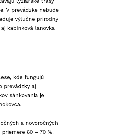
ávajú lyžiarske trasy
je. V prevádzke nebude
žaduje výlučne prírodný
i aj kabínková lanovka
lese, kde fungujú
o prevádzky aj
kov sánkovania je
Smokovca.
anočných a novoročných
v priemere 60 – 70 %.