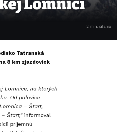
skej Lomnici
2 min. čítania
redisko Tatranská
 na 8 km zjazdoviek
j Lomnice, na ktorých
hu. Od polovice
 Lomnica – Štart,
– Štart,“
informoval
ícii príjemnú