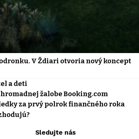
odronku. V Ždiari otvoria nový koncept
l a deti
i k hromadnej žalobe Booking.com
ledky za prvý polrok finančného roka
ozhodujú?
Sledujte nás