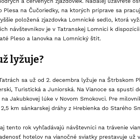
drých a červených zjazdoviek. Naďalej uzavreté ost
 Plesa na Čučoriedky, na ktorých príprave sa pracu
jvyššie položená zjazdovka Lomnické sedlo, ktorá vy
ích návštevníkov je v Tatranskej Lomnici k dispozíci
até Pleso a lanovka na Lomnický štít.
už lyžuje?
Tatrách sa už od 2. decembra lyžuje na Štrbskom P
erski, Turistická a Juniorská. Na Vianoce sa spustí d
k na Jakubkovej lúke v Novom Smokovci. Pre milovní
aj 2,5 km sánkarskej dráhy z Hrebienka do Starého 
aj tento rok vyhľadávajú návštevníci na trávenie vi
adenosť hotelov na vianočné sviatky prestavuje už 