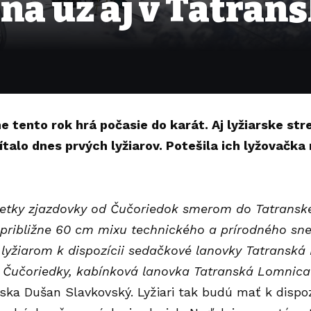
na už aj v Tatran
e tento rok hrá počasie do karát. Aj lyžiarske st
ítalo dnes prvých lyžiarov. Potešila ich lyžovačka
etky zjazdovky od Čučoriedok smerom do Tatranske
približne 60 cm mixu technického a prírodného sne
lyžiarom k dispozícii sedačkové lanovky Tatranská
 Čučoriedky, kabínková lanovka Tatranská Lomnica 
diska Dušan Slavkovský. Lyžiari tak budú mať k dispoz