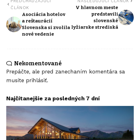
PREDCHÁDZAJÚCI
NASLEDUJÚCI ČLÁNOK
V hlavnom meste
ČLÁNOK
predstavili
Asociácia hotelov
slovenské
a reštaurácií
lyžiarske strediská
Slovenska si zvolila
nové vedenie
Nekomentované
Prepáčte, ale pred zanechaním komentára sa
musíte
prihlásiť
.
Najčítanejšie za posledných 7 dní