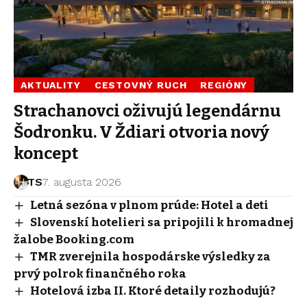
AKTUALITY
CESTOVNÝ RUCH
REGIÓNY
Strachanovci oživujú legendárnu
Šodronku. V Ždiari otvoria nový
koncept
TS
7. augusta 2026
Letná sezóna v plnom prúde: Hotel a deti
Slovenskí hotelieri sa pripojili k hromadnej
žalobe Booking.com
TMR zverejnila hospodárske výsledky za
prvý polrok finančného roka
Hotelová izba II. Ktoré detaily rozhodujú?