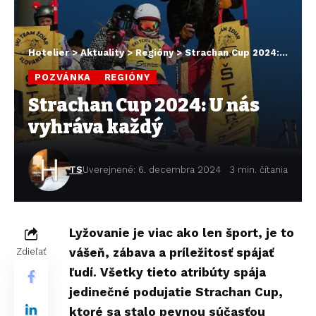
Hotelier
>
Aktuality
>
Regióny
>
Strachan Cup 2024: U nás vyhráva každý
POZVÁNKA
REGIÓNY
Strachan Cup 2024: U nás
vyhráva každý
TS
Uverejnené: 6. decembra 2024
3 min. čítania
Lyžovanie je viac ako len šport, je to
vášeň, zábava a príležitosť spájať
Zdieľať
ľudí. Všetky tieto atribúty spája
jedinečné podujatie Strachan Cup,
ktoré sa stalo pevnou súčasťou