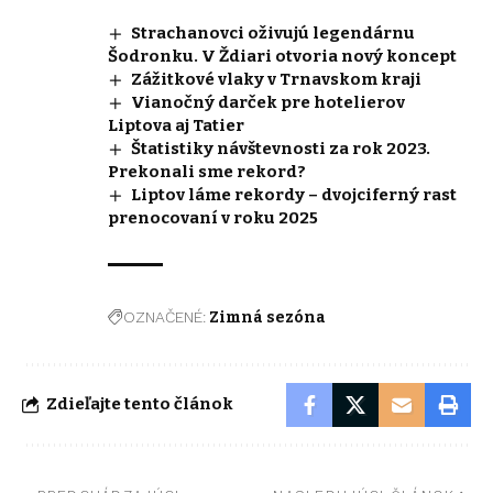
Strachanovci oživujú legendárnu
Šodronku. V Ždiari otvoria nový koncept
Zážitkové vlaky v Trnavskom kraji
Vianočný darček pre hotelierov
Liptova aj Tatier
Štatistiky návštevnosti za rok 2023.
Prekonali sme rekord?
Liptov láme rekordy – dvojciferný rast
prenocovaní v roku 2025
OZNAČENÉ:
Zimná sezóna
Zdieľajte tento článok