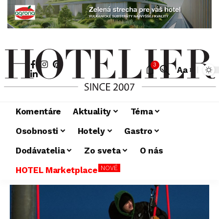
3
Aa
Komentáre
Aktuality
Téma
Osobnosti
Hotely
Gastro
Dodávatelia
Zo sveta
O nás
NOVÉ
HOTEL Marketplace