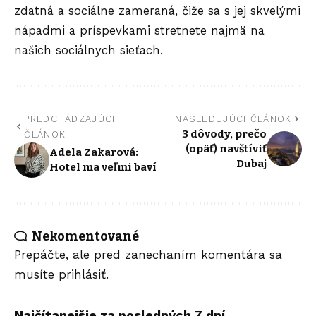
zdatná a sociálne zameraná, čiže sa s jej skvelými
nápadmi a príspevkami stretnete najmä na
našich sociálnych sieťach.
PREDCHÁDZAJÚCI
NASLEDUJÚCI ČLÁNOK
3 dôvody, prečo
ČLÁNOK
(opäť) navštíviť
Adela Zakarová:
Dubaj
Hotel ma veľmi baví
Nekomentované
Prepáčte, ale pred zanechaním komentára sa
musíte
prihlásiť
.
Najčítanejšie za posledných 7 dní