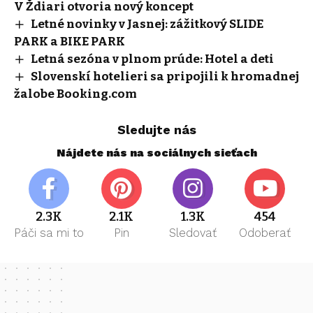
V Ždiari otvoria nový koncept
Letné novinky v Jasnej: zážitkový SLIDE
PARK a BIKE PARK
Letná sezóna v plnom prúde: Hotel a deti
Slovenskí hotelieri sa pripojili k hromadnej
žalobe Booking.com
Sledujte nás
Nájdete nás na sociálnych sieťach
2.3K
2.1K
1.3K
454
Páči sa mi to
Pin
Sledovať
Odoberať