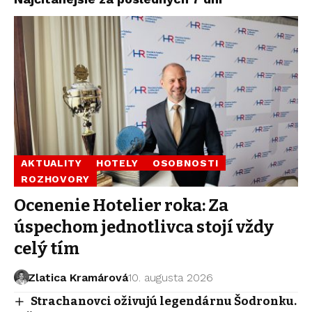
AKTUALITY
HOTELY
OSOBNOSTI
ROZHOVORY
Ocenenie Hotelier roka: Za
úspechom jednotlivca stojí vždy
celý tím
Zlatica Kramárová
10. augusta 2026
Strachanovci oživujú legendárnu Šodronku.