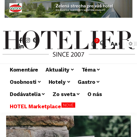
3
Aa
Komentáre
Aktuality
Téma
Osobnosti
Hotely
Gastro
Dodávatelia
Zo sveta
O nás
NOVÉ
HOTEL Marketplace