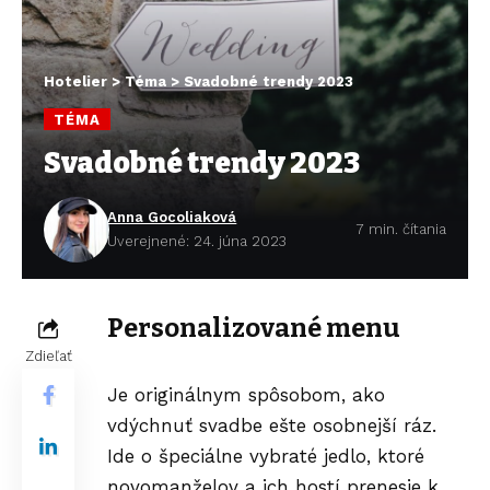
Hotelier
>
Téma
>
Svadobné trendy 2023
TÉMA
Svadobné trendy 2023
Anna Gocoliaková
7 min. čítania
Uverejnené: 24. júna 2023
Personalizované menu
Zdieľať
Je originálnym spôsobom, ako
vdýchnuť svadbe ešte osobnejší ráz.
Ide o špeciálne vybraté jedlo, ktoré
novomanželov a ich hostí prenesie k