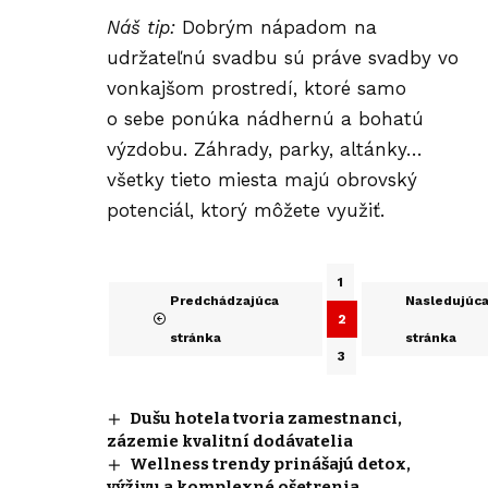
Náš tip:
Dobrým nápadom na
udržateľnú svadbu sú práve svadby vo
vonkajšom prostredí, ktoré samo
o sebe ponúka nádhernú a bohatú
výzdobu. Záhrady, parky, altánky…
všetky tieto miesta majú obrovský
potenciál, ktorý môžete využiť.
1
Predchádzajúca
Nasledujúc
2
stránka
stránka
3
Dušu hotela tvoria zamestnanci,
zázemie kvalitní dodávatelia
Wellness trendy prinášajú detox,
výživu a komplexné ošetrenia