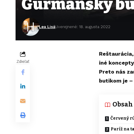
Gurmánsky bu
Lea Lisá
Uverejnené: 18. augusta 2022
Reštaurácia,
Zdieľať
iné koncepty
Preto nás za
butikom je –
Obsah
Červený r
Paríž na t