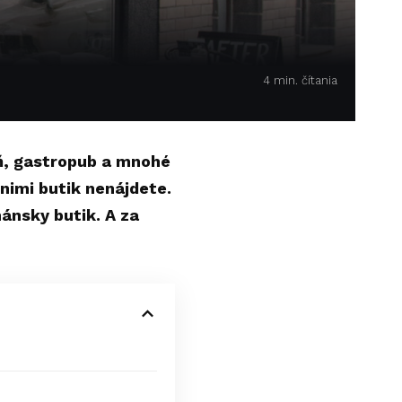
4 min. čítania
eň, gastropub a mnohé
nimi butik nenájdete.
ánsky butik. A za