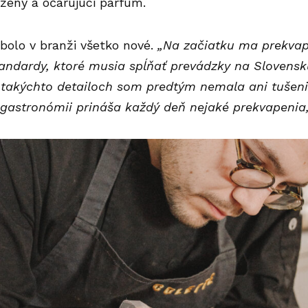
ženy a očarujúci parfum.
bolo v branži všetko nové.
„Na začiatku ma prekvap
tandardy, ktoré musia spĺňať prevádzky na Slovensk
 takýchto detailoch som predtým nemala ani tušeni
 gastronómii prináša každý deň nejaké prekvapenia,