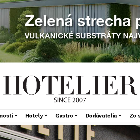
nosti
Hotely
Gastro
Dodávatelia
Zo 