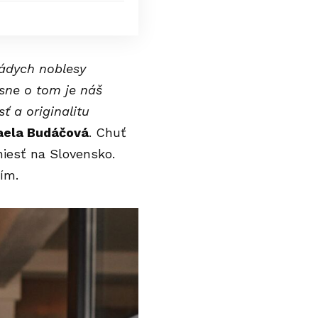
nádych noblesy
esne o tom je náš
ť a originalitu
aela Budáčová
. Chuť
niesť na Slovensko.
tím.