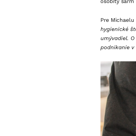
osobitý šarm 
Pre Michaelu 
hygienické š
umývadiel. O
podnikanie v