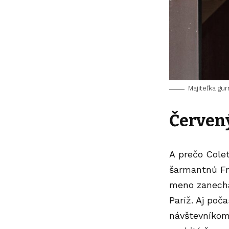
Majiteľka gu
Červený
A prečo Cole
šarmantnú Fr
meno zanecha
Paríž. Aj poč
návštevníkom 