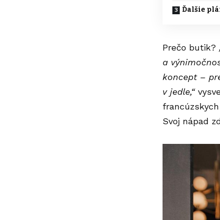
Ďalšie pl
Prečo butik?
a výnimočnost
koncept – pre
v jedle,“
vysve
francúzskych 
Svoj nápad zd