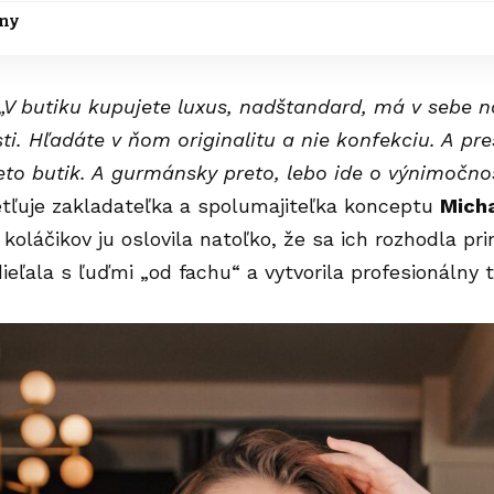
ány
„V butiku kupujete luxus, nadštandard, má v sebe 
i. Hľadáte v ňom originalitu a nie konfekciu. A pr
to butik. A gurmánsky preto, lebo ide o výnimočnos
tľuje zakladateľka a spolumajiteľka konceptu
Mich
koláčikov ju oslovila natoľko, že sa ich rozhodla pri
ieľala s ľuďmi „od fachu“ a vytvorila profesionálny 