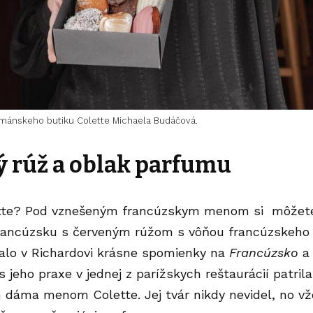
rmánskeho butiku Colette Michaela Budáčová.
 rúž a oblak parfumu
tte? Pod vznešeným francúzskym menom si môžete
ancúzsku s červeným rúžom s vôňou francúzskeho
lo v Richardovi krásne spomienky na
Francúzsko
a 
as jeho praxe v jednej z parížskych reštaurácií patril
dáma menom Colette. Jej tvár nikdy nevidel, no vž