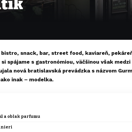
tik
 bistro, snack, bar, street food, kaviareň, pekár
 si spájame s gastronómiou, väčšinou však medzi 
ujala nová bratislavská prevádzka s názvom Gurm
 ako inak – modelka.
úž a oblak parfumu
anieri