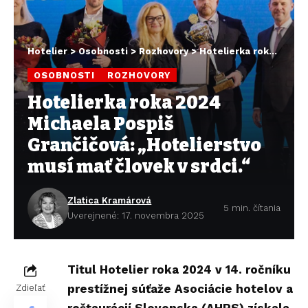
Hotelier
>
Osobnosti
>
Rozhovory
>
Hotelierka roka 2024 Michaela Pospiš Grančičová: „Hotelierstvo musí mať človek v srdci.“
OSOBNOSTI
ROZHOVORY
Hotelierka roka 2024
Michaela Pospiš
Grančičová: „Hotelierstvo
musí mať človek v srdci.“
Zlatica Kramárová
5 min. čítania
Uverejnené: 17. novembra 2025
Titul Hotelier roka 2024 v 14. ročníku
prestížnej súťaže Asociácie hotelov a
Zdieľať