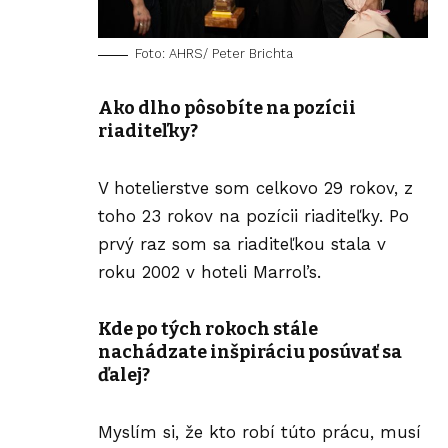
Foto: AHRS/ Peter Brichta
Ako dlho pôsobíte na pozícii
riaditeľky?
V hotelierstve som celkovo 29 rokov, z
toho 23 rokov na pozícii riaditeľky. Po
prvý raz som sa riaditeľkou stala v
roku 2002 v hoteli Marrol’s.
Kde po tých rokoch stále
nachádzate inšpiráciu posúvať sa
ďalej?
Myslím si, že kto robí túto prácu, musí