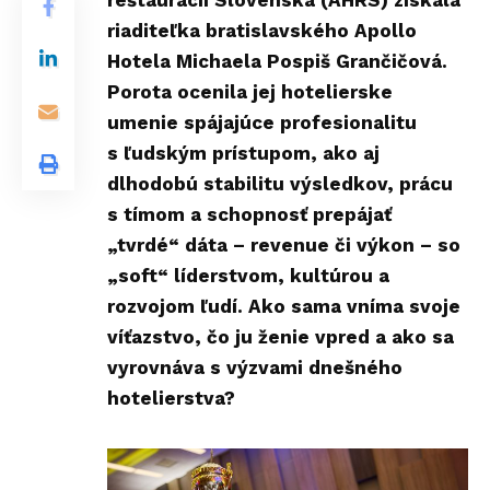
reštaurácií Slovenska (AHRS) získala
riaditeľka bratislavského Apollo
Hotela Michaela Pospiš Grančičová.
Porota ocenila jej hotelierske
umenie spájajúce profesionalitu
s ľudským prístupom, ako aj
dlhodobú stabilitu výsledkov, prácu
s tímom a schopnosť prepájať
„tvrdé“ dáta – revenue či výkon – so
„soft“ líderstvom, kultúrou a
rozvojom ľudí. Ako sama vníma svoje
víťazstvo, čo ju ženie vpred a ako sa
vyrovnáva s výzvami dnešného
hotelierstva?