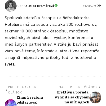
Autor:
Zlatica Kramárová
Sledovať
Spoluzakladateľka časopisu a šéfredaktorka
Hoteliera má za sebou viac ako 300 rozhovorov,
takmer 10 000 stránok časopisu, množstvo
novinárskych ciest, akcií, výstav, konferencií a
mediálnych partnerstiev. A stále ju baví prinášať
vám nové témy, informácie, atraktívne reportáže
a najmä inšpiratívne príbehy ľudí z hotelového
sveta.
PREDCHÁDZAJÚCI
NASLEDUJÚCI ČLÁNOK
Efektívna porada.
ČLÁNOK
Vyhnite sa chybám
Zimnú sezónu
na mítingoch
odštartoval