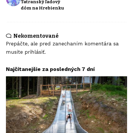
Tatranský ľadový
dóm na Hrebienku
Nekomentované
Prepáčte, ale pred zanechaním komentára sa
musíte
prihlásiť
.
Najčítanejšie za posledných 7 dní