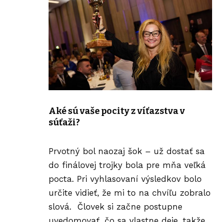
Aké sú vaše pocity z víťazstva v
súťaži?
Prvotný bol naozaj šok – už dostať sa
do finálovej trojky bola pre mňa veľká
pocta. Pri vyhlasovaní výsledkov bolo
určite vidieť, že mi to na chvíľu zobralo
slová. Človek si začne postupne
uvedomovať, čo sa vlastne deje, takže