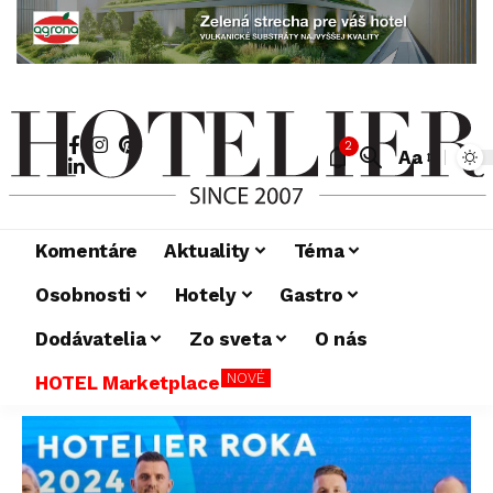
2
Aa
Komentáre
Aktuality
Téma
Osobnosti
Hotely
Gastro
Dodávatelia
Zo sveta
O nás
NOVÉ
HOTEL Marketplace