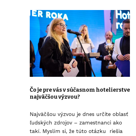
Čo je pre vás v súčasnom hotelierstve
najväčšou výzvou?
Najväčšou výzvou je dnes určite oblasť
ľudských zdrojov – zamestnanci ako
takí. Myslím si, že túto otázku riešia