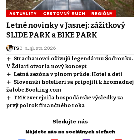
AKTUALITY
CESTOVNÝ RUCH
REGIÓNY
Letné novinky v Jasnej: zážitkový
SLIDE PARK a BIKE PARK
TS
8. augusta 2026
Strachanovci oživujú legendárnu Šodronku.
V Ždiari otvoria nový koncept
Letná sezóna v plnom prúde: Hotel a deti
Slovenskí hotelieri sa pripojili k hromadnej
žalobe Booking.com
TMR zverejnila hospodárske výsledky za
prvý polrok finančného roka
Sledujte nás
Nájdete nás na sociálnych sieťach