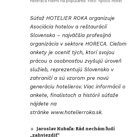
nestráca rokmi na popularite. Foto: Apollo Hotel
Súťaž HOTELIER ROKA organizuje
Asociácia hotelov a reštaurácií
Slovenska – najväčšia profesijná
organizácia v sektore HORECA. Cieľom
ankety je oceniť tých, ktorí svojou
prácou a osobnosťou zvyšujú úroveň
služieb, reprezentujú Slovensko v
zahraničí a sú vzorom pre novú
generáciu hotelierov. Viac informácií o
ankete, finalistoch a histórii súťaže
nájdete na
stránke
www.hotelierroka.sk
.
Jaroslav Kubaľa: Rád nechám ľudí
„zahviezdiť“