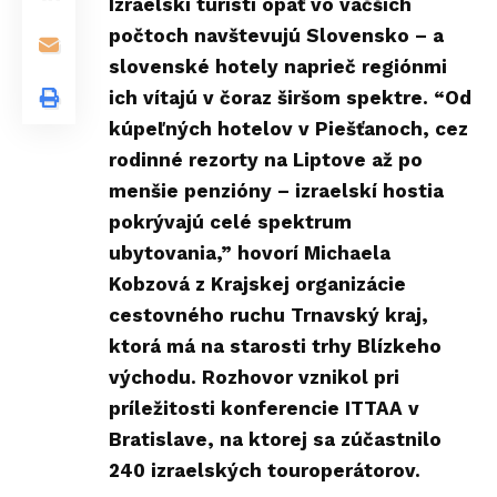
Izraelskí turisti opäť vo väčších
počtoch navštevujú Slovensko – a
slovenské hotely naprieč regiónmi
ich vítajú v čoraz širšom spektre. “Od
kúpeľných hotelov v Piešťanoch, cez
rodinné rezorty na Liptove až po
menšie penzióny – izraelskí hostia
pokrývajú celé spektrum
ubytovania,” hovorí Michaela
Kobzová z Krajskej organizácie
cestovného ruchu Trnavský kraj,
ktorá má na starosti trhy Blízkeho
východu. Rozhovor vznikol pri
príležitosti konferencie
ITTAA
v
Bratislave, na ktorej sa zúčastnilo
240 izraelských
touroperátorov
.