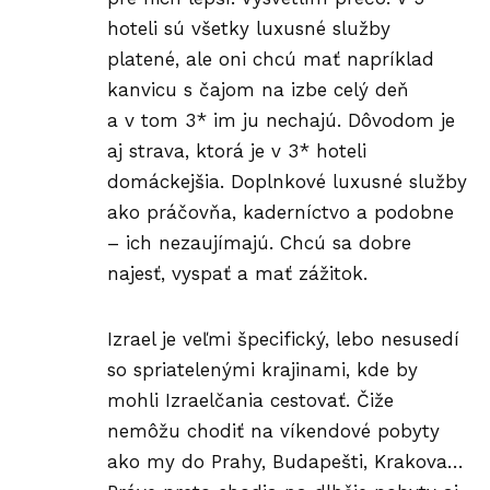
hoteli sú všetky luxusné služby
platené, ale oni chcú mať napríklad
kanvicu s čajom na izbe celý deň
a v tom 3* im ju nechajú. Dôvodom je
aj strava, ktorá je v 3* hoteli
domáckejšia. Doplnkové luxusné služby
ako práčovňa, kaderníctvo a podobne
– ich nezaujímajú. Chcú sa dobre
najesť, vyspať a mať zážitok.
Izrael je veľmi špecifický, lebo nesusedí
so spriatelenými krajinami, kde by
mohli Izraelčania cestovať. Čiže
nemôžu chodiť na víkendové pobyty
ako my do Prahy, Budapešti, Krakova…