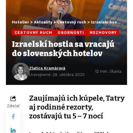
Hotelier
>
Aktuality
>
Cestovný ruch
>
Izraelskí hostia sa vracajú do slovenských hotelov
CESTOVNÝ RUCH
OSOBNOSTI
ROZHOVORY
Izraelskí hostia sa vracajú
do slovenských hotelov
Zlatica Kramárová
12 min. čítania
Uverejnené: 28. októbra 2025
Zaujímajú ich kúpele, Tatry
aj rodinné rezorty,
Zdieľať
zostávajú tu 5 – 7 nocí