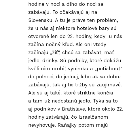
hodine v noci a dlho do noci sa
zabávajú. To očakávajú aj na
Slovensku. A tu je práve ten problém,
že u nás aj niektoré hotelové bary sú
otvorené len do 22. hodiny, kedy u nás
začína nočný kľud. Ale oni vtedy
začínajú „žiť“, chcú sa zabávať, mať
jedlo, drinky. Sú podniky, ktoré dokážu
kvôli nim urobiť výnimku a „potiahnuť“
do polnoci, do jednej, lebo ak sa dobre
zabávajú, tak aj tie tržby sú zaujímavé.
Ale sú aj také, ktoré striktne končia
a tam už nedostanú jedlo. Týka sa to
aj podnikov v Bratislave, ktoré okolo 22.
hodiny zatvárajú, čo Izraelčanom
nevyhovuje.
Raňajky
potom majú