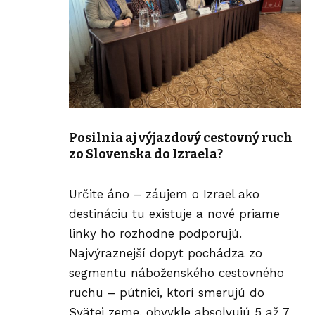
Posilnia aj výjazdový cestovný ruch
zo Slovenska do Izraela?
Určite áno – záujem o Izrael ako
destináciu tu existuje a nové priame
linky ho rozhodne podporujú.
Najvýraznejší dopyt pochádza zo
segmentu náboženského cestovného
ruchu – pútnici, ktorí smerujú do
Svätej zeme, obvykle absolvujú 5 až 7