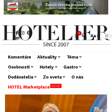
2
Aa
Komentáre
Aktuality
Téma
Osobnosti
Hotely
Gastro
Dodávatelia
Zo sveta
O nás
NOVÉ
HOTEL Marketplace