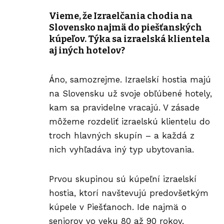
Vieme, že Izraelčania chodia na
Slovensko najmä do piešťanských
kúpeľov. Týka sa izraelská klientela
aj iných hotelov?
Áno, samozrejme. Izraelskí hostia majú
na Slovensku už svoje obľúbené hotely,
kam sa pravidelne vracajú. V zásade
môžeme rozdeliť izraelskú klientelu do
troch hlavných skupín – a každá z
nich vyhľadáva iný typ ubytovania.
Prvou skupinou sú kúpeľní izraelskí
hostia, ktorí navštevujú predovšetkým
kúpele v Piešťanoch. Ide najmä o
seniorov vo veku 80 až 90 rokov,