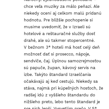
chce veľa muziky za málo peňazí. Ale
niekedy ocení aj celkom malú pridanú
hodnotu. Pre bližšie pochopenie si
musíme uvedomiť, že v Izraeli sú
hotelové a reštauračné služby dosť
drahé, ale sú takmer stopercentné.
V bežnom 3* hoteli má hosť celý deň
možnosť dať si prosecco, nápoje,
sendviče, čaj. Úplnou samozrejmosťou
sú papuče, župan, kávový servis na
izbe. Takýto štandard Izraelčania
očakávajú aj keď cestujú. Niekedy sa
stáva, najmä pri kúpeľných hosťoch, že
radšej idú z vyššieho štandardu do
nižšieho preto, lebo tento štandard je
pre nich lepší. Vysvetlím prečo. V 5*