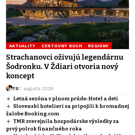
AKTUALITY
CESTOVNÝ RUCH
REGIÓNY
Strachanovci oživujú legendárnu
Šodronku. V Ždiari otvoria nový
koncept
TS
7. augusta 2026
Letná sezóna v plnom prúde: Hotel a deti
Slovenskí hotelieri sa pripojili k hromadnej
žalobe Booking.com
TMR zverejnila hospodárske výsledky za
prvý polrok finančného roka