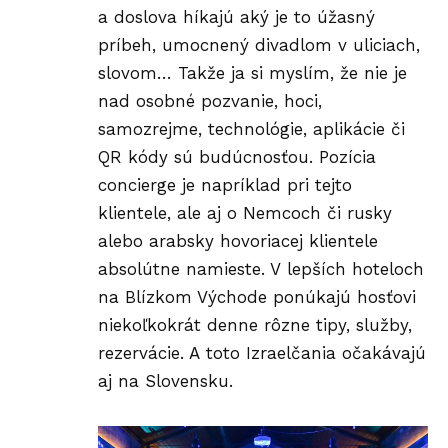
a doslova híkajú aký je to úžasný
príbeh, umocnený divadlom v uliciach,
slovom… Takže ja si myslím, že nie je
nad osobné pozvanie, hoci,
samozrejme, technológie, aplikácie či
QR kódy sú budúcnosťou. Pozícia
concierge je napríklad pri tejto
klientele, ale aj o Nemcoch či rusky
alebo arabsky hovoriacej klientele
absolútne namieste. V lepších hoteloch
na Blízkom Východe ponúkajú hosťovi
niekoľkokrát denne rôzne tipy, služby,
rezervácie. A toto Izraelčania očakávajú
aj na Slovensku.