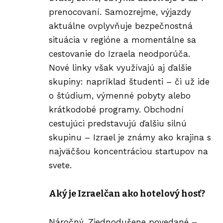
prenocovaní. Samozrejme, výjazdy
aktuálne ovplyvňuje bezpečnostná
situácia v regióne a momentálne sa
cestovanie do Izraela neodporúča.
Nové linky však využívajú aj ďalšie
skupiny: napríklad študenti – či už ide
o štúdium, výmenné pobyty alebo
krátkodobé programy. Obchodní
cestujúci predstavujú ďalšiu silnú
skupinu – Izrael je známy ako krajina s
najväčšou koncentráciou startupov na
svete.
Aký je Izraelčan ako hotelový hosť?
Náročný. Zjednodušene povedané –