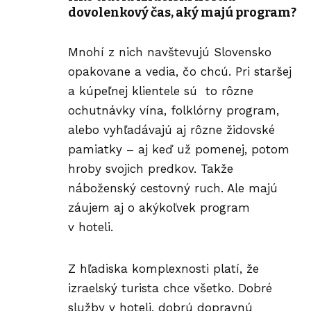
dovolenkový čas, aký majú program?
Mnohí z nich navštevujú Slovensko
opakovane a vedia, čo chcú. Pri staršej
a kúpeľnej klientele sú to rôzne
ochutnávky vína, folklórny program,
alebo vyhľadávajú aj rôzne židovské
pamiatky – aj keď už pomenej, potom
hroby svojich predkov. Takže
náboženský cestovný ruch. Ale majú
záujem aj o akýkoľvek program
v hoteli.
Z hľadiska komplexnosti platí, že
izraelský turista chce všetko. Dobré
služby v hoteli, dobrú dopravnú