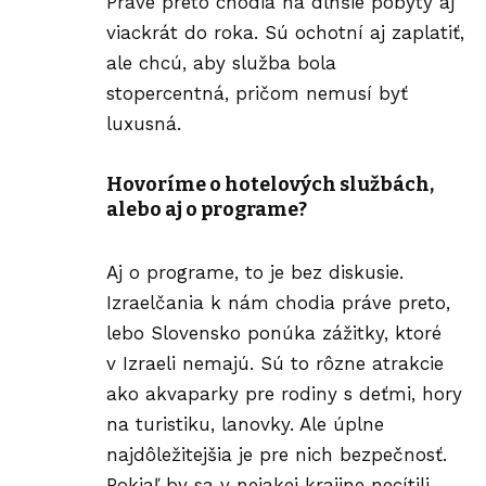
Práve preto chodia na dlhšie pobyty aj
viackrát do roka. Sú ochotní aj zaplatiť,
ale chcú, aby služba bola
stopercentná, pričom nemusí byť
luxusná.
Hovoríme o hotelových službách,
alebo aj o programe?
Aj o programe, to je bez diskusie.
Izraelčania k nám chodia práve preto,
lebo Slovensko ponúka zážitky, ktoré
v Izraeli nemajú. Sú to rôzne atrakcie
ako akvaparky pre rodiny s deťmi, hory
na turistiku, lanovky. Ale úplne
najdôležitejšia je pre nich bezpečnosť.
Pokiaľ by sa v nejakej krajine necítili