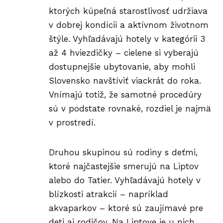
ktorých kúpeľná starostlivosť udržiava
v dobrej kondícii a aktívnom životnom
štýle. Vyhľadávajú hotely v kategórii 3
až 4 hviezdičky – cielene si vyberajú
dostupnejšie ubytovanie, aby mohli
Slovensko navštíviť viackrát do roka.
Vnímajú totiž, že samotné procedúry
sú v podstate rovnaké, rozdiel je najmä
v prostredí.
Druhou skupinou sú rodiny s deťmi,
ktoré najčastejšie smerujú na Liptov
alebo do Tatier. Vyhľadávajú hotely v
blízkosti atrakcií – napríklad
akvaparkov – ktoré sú zaujímavé pre
deti aj rodičov. Na Liptove je u nich