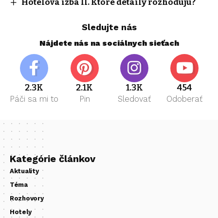
Hotelová izba II. Ktoré detaily rozhodujú?
Sledujte nás
Nájdete nás na sociálnych sieťach
2.3K
2.1K
1.3K
454
Páči sa mi to
Pin
Sledovať
Odoberať
Kategórie článkov
Aktuality
Téma
Rozhovory
Hotely