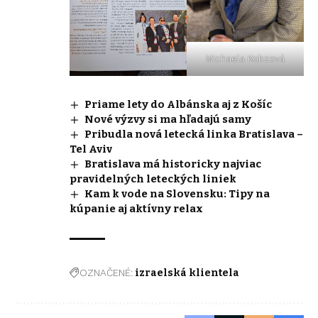
Michaela Kobzová
Priame lety do Albánska aj z Košíc
Nové výzvy si ma hľadajú samy
Pribudla nová letecká linka Bratislava –
Tel Aviv
Bratislava má historicky najviac
pravidelných leteckých liniek
Kam k vode na Slovensku: Tipy na
kúpanie aj aktívny relax
OZNAČENÉ:
izraelská klientela