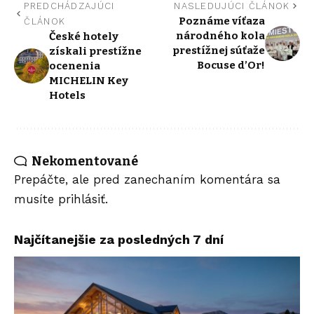
PREDCHÁDZAJÚCI
NASLEDUJÚCI ČLÁNOK
Poznáme víťaza
ČLÁNOK
národného kola
České hotely
prestížnej súťaže
získali prestížne
Bocuse d’Or!
ocenenia
MICHELIN Key
Hotels
Nekomentované
Prepáčte, ale pred zanechaním komentára sa
musíte
prihlásiť
.
Najčítanejšie za posledných 7 dní