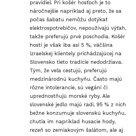
pravidiel. Pri košér hosťoch je to
náročnejšie napríklad aj preto, že sa
počas šabatu nemôžu dotýkať
elektrospotrebičov, nepoužívajú výťah,
takže preferujú prvé poschodia. Košér
hostí je však iba asi 5 %, väčšina
izraelskej klientely prichádzajúcej na
Slovensko tieto tradície nedodržiava.
Tým, že veľa cestujú, preferujú
medzinárodnú kuchyňu. Často majú
rôzne intolerancie, sú vegáni či
uprednostňujú morské ryby. Ale
slovenské jedlo majú radi, 95 % z nich
bežne konzumuje slovenskú kuchyňu,
chutia im napríklad husacie hody,
rezeň so zemiakovým šalátom, ale aj