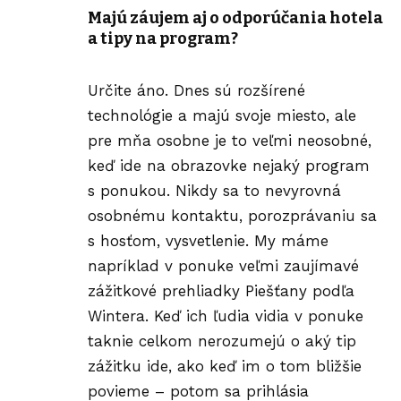
Majú záujem aj o odporúčania hotela
a tipy na program?
Určite áno. Dnes sú rozšírené
technológie a majú svoje miesto, ale
pre mňa osobne je to veľmi neosobné,
keď ide na obrazovke nejaký program
s ponukou. Nikdy sa to nevyrovná
osobnému kontaktu, porozprávaniu sa
s hosťom, vysvetlenie. My máme
napríklad v ponuke veľmi zaujímavé
zážitkové prehliadky
Piešťany podľa
Wintera
. Keď ich ľudia vidia v ponuke
taknie celkom nerozumejú o aký tip
zážitku ide, ako keď im o tom bližšie
povieme – potom sa prihlásia