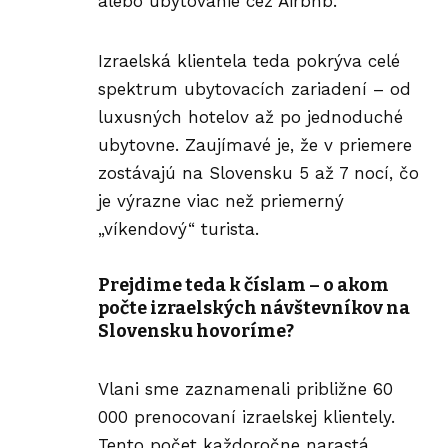
alebo ubytovanie cez Airbnb.
Izraelská klientela teda pokrýva celé
spektrum ubytovacích zariadení – od
luxusných hotelov až po jednoduché
ubytovne. Zaujímavé je, že v priemere
zostávajú na Slovensku 5 až 7 nocí, čo
je výrazne viac než priemerný
„víkendový“ turista.
Prejdime teda k číslam – o akom
počte izraelských návštevníkov na
Slovensku hovoríme?
Vlani sme zaznamenali približne 60
000 prenocovaní izraelskej klientely.
Tento počet každoročne narastá,