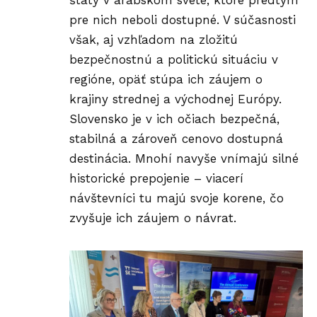
štáty v arabskom svete, ktoré predtým
pre nich neboli dostupné. V súčasnosti
však, aj vzhľadom na zložitú
bezpečnostnú a politickú situáciu v
regióne, opäť stúpa ich záujem o
krajiny strednej a východnej Európy.
Slovensko je v ich očiach bezpečná,
stabilná a zároveň cenovo dostupná
destinácia. Mnohí navyše vnímajú silné
historické prepojenie – viacerí
návštevníci tu majú svoje korene, čo
zvyšuje ich záujem o návrat.