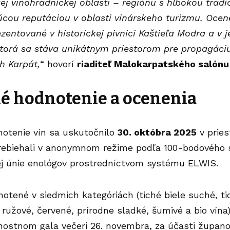
j vinohradníckej oblasti – regiónu s hlbokou tradí
túcou reputáciou v oblasti vinárskeho turizmu. Oce
zentované v historickej pivnici Kaštieľa Modra a v j
orá sa stáva unikátnym priestorom pre propagáciu
h Karpát,
“ hovorí
riaditeľ Malokarpatského salón
é hodnotenie a ocenenia
otenie vín sa uskutočnilo
30. októbra 2025
v pries
rebiehali v anonymnom režime podľa 100-bodového
j únie enológov prostredníctvom systému ELWIS.
notené v siedmich kategóriách (tiché biele suché, t
 ružové, červené, prírodne sladké, šumivé a bio vína
ostnom gala večeri 26. novembra, za účasti župano