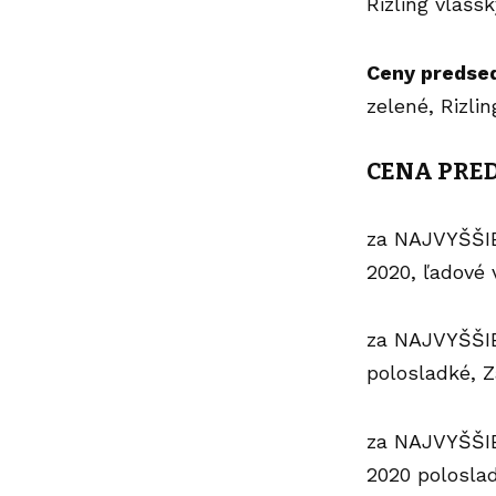
Rizling vl
Ceny predse
zelené, Rizli
CENA PRED
za NAJVYŠŠI
2020, ľadové
za NAJVYŠŠI
polosladké, Z
za NAJVYŠŠI
2020 poloslad