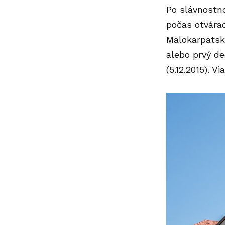
Po slávnostno
počas otvárac
Malokarpatské
alebo prvý d
(5.12.2015). 