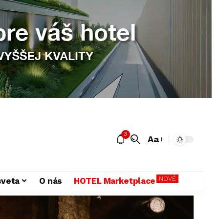
3
Aa
NOVÉ
sveta
O nás
HOTEL Marketplace