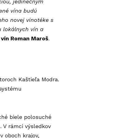
ciou, jedinečným
nené vína budú
eho novej vinotéke s
 lokálnych vín a
u vín Roman Maroš
.
toroch Kaštieľa Modra.
 systému
iché biele polosuché
). V rámci výsledkov
v oboch krajov,