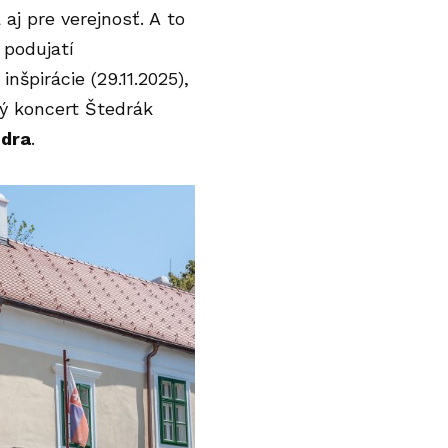
aj pre verejnosť. A to
 podujatí
špirácie (29.11.2025),
ý koncert Štedrák
odra
.