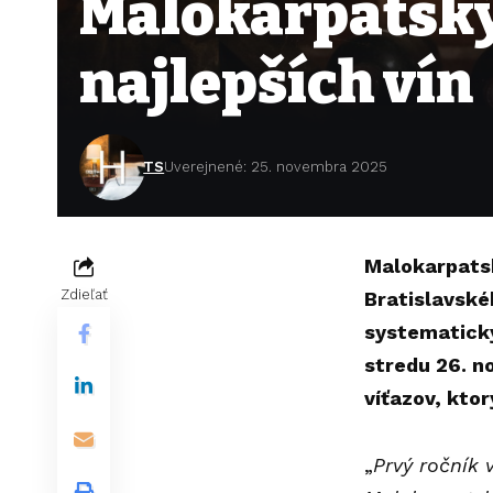
Malokarpatský 
najlepších vín
TS
Uverejnené: 25. novembra 2025
Malokarpatsk
Zdieľať
Bratislavské
systematicky
stredu 26. n
víťazov, kto
„
Prvý ročník 