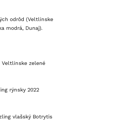
r.o
ých odrôd (Veltlínske
ka modrá, Dunaj).
: Veltlínske zelené
zling rýnsky 2022
izling vlašský Botrytis