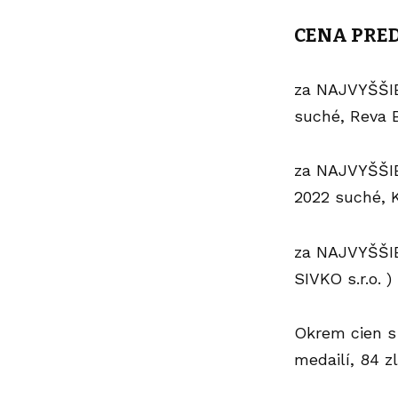
CENA PRED
za NAJVYŠŠI
suché, Reva B
za NAJVYŠŠI
2022 suché, K
za NAJVYŠŠI
SIVKO s.r.o. )
Okrem cien s 
medailí, 84 z