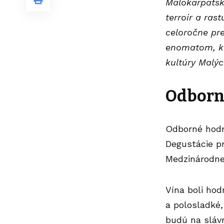
Malokarpatske
terroir a ras
celoročne pre
enomatom, kt
kultúry Malýc
Odborn
Odborné hodn
Degustácie p
Medzinárodne
Vína boli hod
a polosladké,
budú na slávn