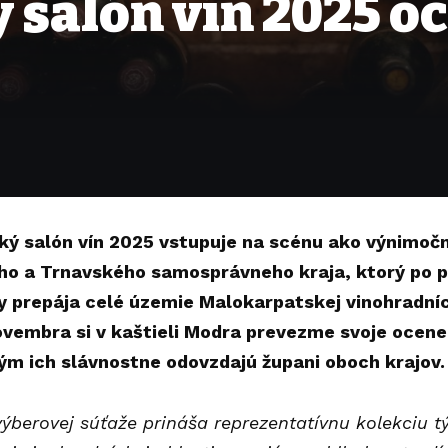
salón vín 2025 oc
ý salón vín 2025 vstupuje na scénu ako výnimočn
ho a Trnavského samosprávneho kraja, ktorý po p
 prepája celé územie Malokarpatskej vinohradníck
ovembra si v kaštieli Modra prevezme svoje ocene
rým ich slávnostne odovzdajú župani oboch krajov.
výberovej súťaže prináša reprezentatívnu kolekciu tý