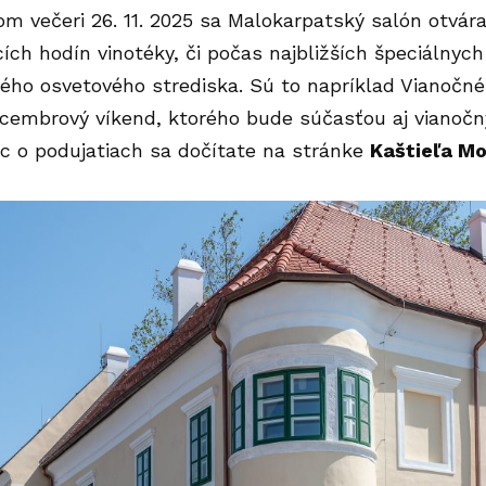
m večeri 26. 11. 2025 sa Malokarpatský salón otvára 
ích hodín vinotéky, či počas najbližších špeciálnych
ho osvetového strediska. Sú to napríklad Vianočné in
ecembrový víkend, ktorého bude súčasťou aj vianočn
Viac o podujatiach sa dočítate na stránke
Kaštieľa M