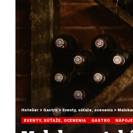
Hotelier
>
Gastro
>
Eventy, súťaže, ocenenia
>
Malokar
EVENTY, SÚŤAŽE, OCENENIA
GASTRO
NÁPOJ