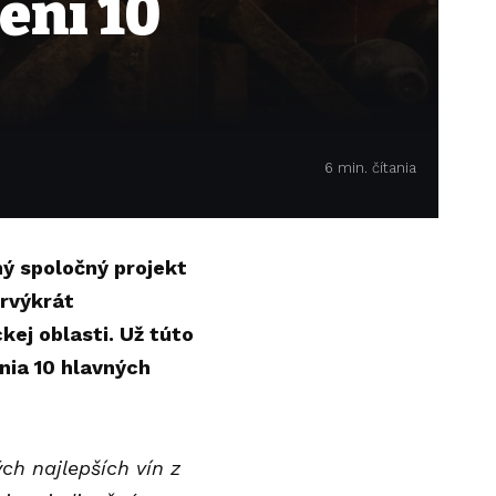
ení 10
6 min. čítania
ý spoločný projekt
rvýkrát
ej oblasti. Už túto
nia 10 hlavných
ch najlepších vín z