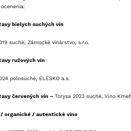
 ocenenia:
avy bielych suchých vín
019 suché, Zámocké vinárstvo, s.r.o.
avy ružových vín
2024 polosuché, ELESKO a.s.
tavy červených vín –
Torysa 2023 suché, Víno Kmeťo
/ organické / autentické víno