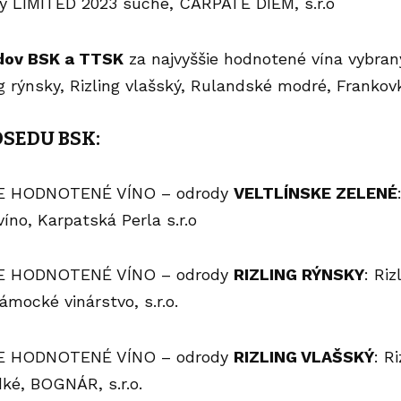
ašský LIMITED 2023 suché, CARPATE DIEM, s.
dov BSK a TTSK
za najvyššie hodnotené vína vybran
ng rýnsky, Rizling vlašský, Rulandské modré, Frankov
SEDU BSK:
E HODNOTENÉ VÍNO – odrody
VELTLÍNSKE ZELENÉ
 víno, Karpatská Perla s.r.o
E HODNOTENÉ VÍNO – odrody
RIZLING RÝNSKY
: Ri
ámocké vinárstvo, s.r.o.
E HODNOTENÉ VÍNO – odrody
RIZLING VLAŠSKÝ
: R
ké, BOGNÁR, s.r.o.