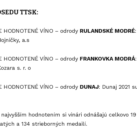
SEDU TTSK:
E HODNOTENÉ VÍNO – odrody
RULANDSKÉ MODRÉ
ojničky, a.s
E HODNOTENÉ VÍNO – odrody
FRANKOVKA MODRÁ
ozara s. r. o
E HODNOTENÉ VÍNO – odrody
DUNAJ
: Dunaj 2021 s
najvyšším hodnotením si vinári odnášajú celkovo 19
latých a 134 strieborných medailí.