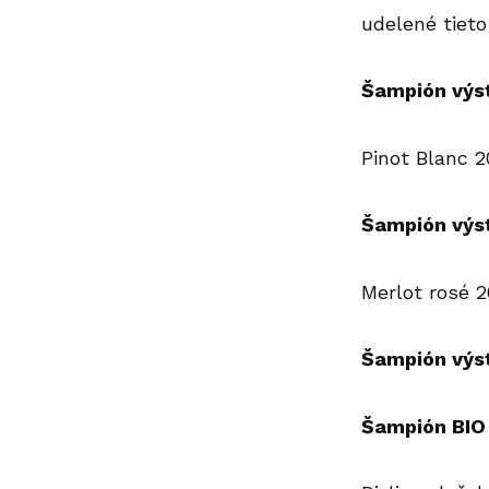
udelené tieto
Šampión výst
Pinot Blanc 2
Šampión výst
Merlot rosé 
Šampión výs
Šampión BIO 