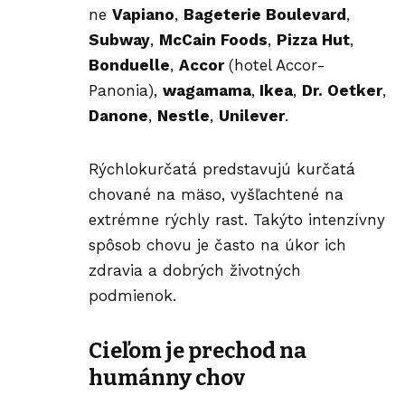
ne
Vapiano
,
Bageterie Boulevard
,
Subway
,
McCain Foods
,
Pizza Hut
,
Bonduelle
,
Accor
(hotel Accor-
Panonia),
wagamama
,
Ikea
,
Dr. Oetker
,
Danone
,
Nestle
,
Unilever
.
Rýchlokurčatá predstavujú kurčatá
chované na mäso, vyšľachtené na
extrémne rýchly rast. Takýto intenzívny
spôsob chovu je často na úkor ich
zdravia a dobrých životných
podmienok.
Cieľom je prechod na
humánny chov