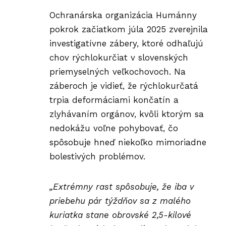
Ochranárska organizácia Humánny
pokrok začiatkom júla 2025 zverejnila
investigatívne
zábery
, ktoré odhaľujú
chov rýchlokurčiat v slovenských
priemyselných veľkochovoch. Na
záberoch je vidieť, že rýchlokurčatá
trpia deformáciami končatín a
zlyhávaním orgánov, kvôli ktorým sa
nedokážu voľne pohybovať, čo
spôsobuje hneď niekoľko mimoriadne
bolestivých problémov.
„Extrémny rast spôsobuje, že iba v
priebehu pár týždňov sa z malého
kuriatka stane obrovské 2,5-kilové