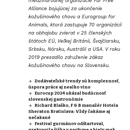
medzinárodnej organizácie Fur Free
Alliance bojujúcej za ukončenie
kožušinového chovu a Eurogroup for
Animals, ktorá zastupuje 70 organizácií
na obhajobu zvierat v 25 členských
štátoch EÚ, Veľkej Británii, Švajčiarsku,
Srbsku, Nórsku, Austrálii a USA. V roku
2019 presadilo združenie zákaz
kožušinového chovu na Slovensku.
Dodávateľské trendy sú komplexnosť,
úspora práce aj nealko víno
Eurocup 2024 ukázal budúcnosť
slovenskej gastronómie
Richard Blaško, F & B manažér Hotela
Sheraton Bratislava: Vždy čakáme aj
nečakané
Festival gurmánov odštartoval,
prekvapila šiška v parfume a biely mak