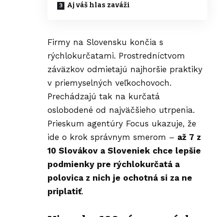
Aj váš hlas zaváži
Firmy na Slovensku končia s
rýchlokurčatami. Prostredníctvom
záväzkov odmietajú najhoršie praktiky
v priemyselných veľkochovoch.
Prechádzajú tak na kurčatá
oslobodené od najväčšieho utrpenia.
Prieskum agentúry Focus ukazuje, že
ide o krok správnym smerom –
až 7 z
10 Slovákov a Sloveniek chce lepšie
podmienky pre rýchlokurčatá a
polovica z nich je ochotná si za ne
priplatiť
.