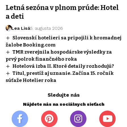
Letná sezóna v plnom prúde: Hotel
a deti
Lea Lisá
5. augusta 2026
Slovenskí hotelieri sa pripojili k hromadnej
žalobe Booking.com
TMR zverejnila hospodárske výsledky za
prvý polrok finančného roka
Hotelová izba II. Ktoré detaily rozhodujú?
Titul, prestíž aj uznanie. Začína 15. ročník
súťaže Hotelier roka
Sledujte nás
Nájdete nás na sociálnych sieťach