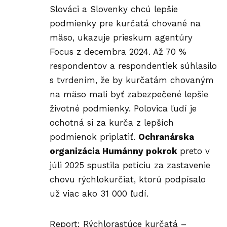
Slováci a Slovenky chcú lepšie
podmienky pre kurčatá chované na
mäso, ukazuje prieskum agentúry
Focus z decembra 2024. Až 70 %
respondentov a respondentiek súhlasilo
s tvrdením, že by kurčatám chovaným
na mäso mali byť zabezpečené lepšie
životné podmienky. Polovica ľudí je
ochotná si za kurča z lepších
podmienok priplatiť.
Ochranárska
organizácia Humánny pokrok
preto v
júli 2025 spustila
petíciu
za zastavenie
chovu rýchlokurčiat, ktorú podpísalo
už viac ako 31 000 ľudí.
Report:
Rýchlorastúce kurčatá –