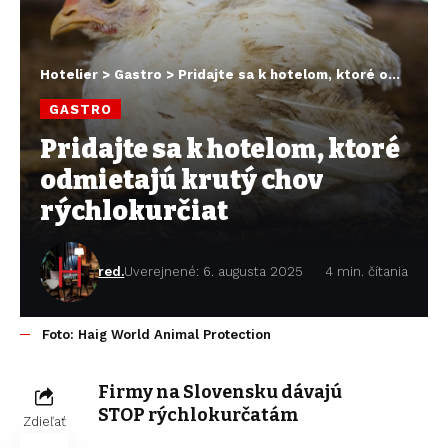
Hotelier
>
Gastro
>
Pridajte sa k hotelom, ktoré odmietajú krutý chov rýchlokurčiat
GASTRO
Pridajte sa k hotelom, ktoré
odmietajú krutý chov
rýchlokurčiat
red.
Uverejnené: 6. augusta 2025
4 min. čítania
Foto: Haig World Animal Protection
Firmy na Slovensku dávajú
STOP rýchlokurčatám
Zdieľať