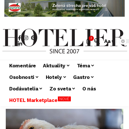
3
Aa
Komentáre
Aktuality
Téma
Osobnosti
Hotely
Gastro
Dodávatelia
Zo sveta
O nás
NOVÉ
HOTEL Marketplace