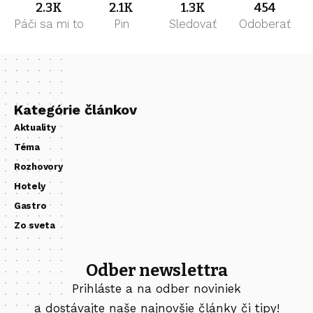
2.3K
2.1K
1.3K
454
Páči sa mi to
Pin
Sledovať
Odoberať
Kategórie článkov
Aktuality
Téma
Rozhovory
Hotely
Gastro
Zo sveta
Odber newslettra
Prihláste a na odber noviniek
a dostávajte naše najnovšie články či tipy!