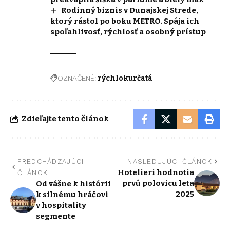
Rodinný biznis v Dunajskej Strede,
ktorý rástol po boku METRO. Spája ich
spoľahlivosť, rýchlosť a osobný prístup
OZNAČENÉ:
rýchlokurčatá
Zdieľajte tento článok
PREDCHÁDZAJÚCI
NASLEDUJÚCI ČLÁNOK
Hotelieri hodnotia
ČLÁNOK
prvú polovicu leta
Od vášne k histórii
2025
k silnému hráčovi
v hospitality
segmente