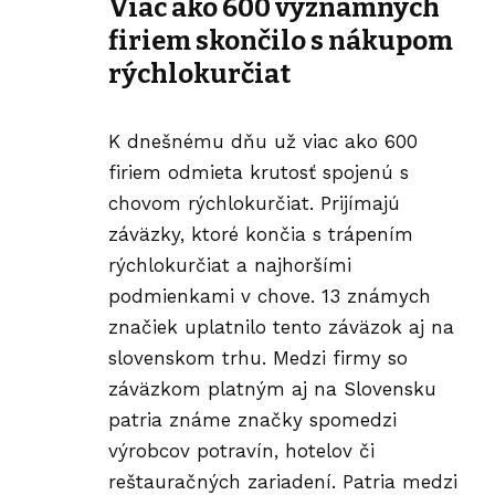
Viac ako 600 významných
firiem skončilo s nákupom
rýchlokurčiat
K dnešnému dňu už viac ako 600
firiem odmieta krutosť spojenú s
chovom rýchlokurčiat. Prijímajú
záväzky, ktoré končia s trápením
rýchlokurčiat a najhoršími
podmienkami v chove. 13 známych
značiek uplatnilo tento záväzok aj na
slovenskom trhu. Medzi firmy so
záväzkom platným aj na Slovensku
patria známe značky spomedzi
výrobcov potravín, hotelov či
reštauračných zariadení. Patria medzi