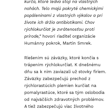
kurča, ktoré ledva stojí na vlastných
nohách. Telo majú pokryté chemickými
popáleninami z vlastných výkalov a pri
živote ich držia antibiotikami. Chov
rýchlokurčiat je zvrátenosťou proti
prírode,“
hovorí riaditeľ organizácie
Humánny pokrok, Martin Smrek.
Riešením sú záväzky, ktoré končia s
trápením rýchlokurčiat. K dnešnému
dňu sa k nim zaviazali už stovky firiem.
Záväzky zabezpečujú prechod z
rýchlorastúcich plemien kurčiat na
pomalyrastúce, ktoré sa tým oslobodia
od najväčších zdravotných problémov.
A tiež zabezpečujú viac životného