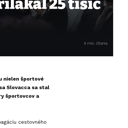
ilákal 25 tisíc
4 min. čítania
u nielen športové
sa Slovacca sa stal
ry športovcov a
opagáciu cestovného