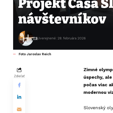
Projekt Casa Sl
návštevníkov
TS
Uverejnené: 28. februára 2026
Foto Jaroslav Reich
Zimné olympi
Zdieľať
úspechy, ale
počas viac a
modernou viz
Slovenský oly