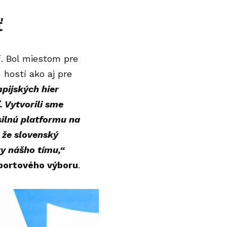
ť
. Bol miestom pre
 hostí ako aj pre
pijských hier
 Vytvorili sme
silnú platformu na
 že slovenský
y nášho tímu,“
športového výboru
.