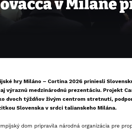
ovacca v Miláne pr
jské hry Miláno – Cortina 2026 priniesli Slovensk
 aj výraznú medzinárodnú prezentáciu. Projekt Ca
ko dvoch týždňov živým centrom stretnutí, podpo
itkou Slovenska v srdci talianskeho Milána.
mpijský dom pripravila národná organizácia pre pr