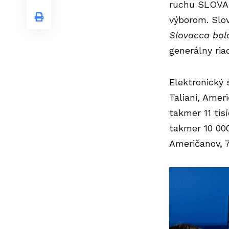
ruchu SLOVAK
výborom. Slo
Slovacca bola
generálny ri
Elektronický
Taliani, Amer
takmer 11 tis
takmer 10 000
Američanov, 7