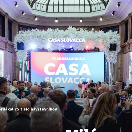
rilákal 25 tisíc návštevníkov