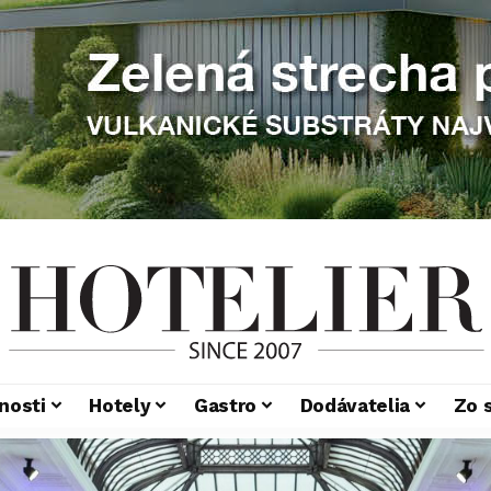
nosti
Hotely
Gastro
Dodávatelia
Zo 