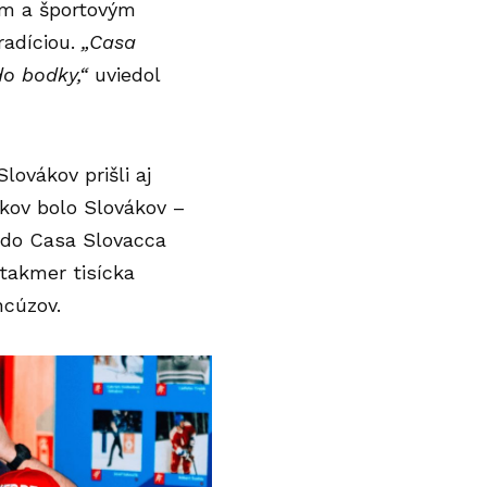
ým a športovým
radíciou.
„Casa
do bodky,“
uviedol
lovákov prišli aj
íkov bolo Slovákov –
o do Casa Slovacca
 takmer tisícka
ncúzov.