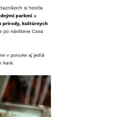
tazníkoch si hostia
odnými parkmi
a
 prírody, kultúrnych
 že po návšteve Casa
e v ponuke aj jedlá
 karé.