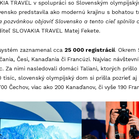
IA TRAVEL v spolupráci so Slovenským olympijsk
vensko predstavila ako modernú krajinu s bohatou t
 pozvánkou objaviť Slovensko a tento cieľ splnila 
aditeľ SLOVAKIA TRAVEL Matej Fekete.
 systém zaznamenal cca
25 000 registrácií
. Okrem S
ičania, Česi, Kanaďania či Francúzi. Najviac návštevn
íc. Za nimi nasledovali domáci Taliani, ktorých prišl
 tisíc, slovenský olympijský dom si prišla pozrieť aj
00 Čechov, viac ako 200 Kanaďanov, či vyše 190 Fra