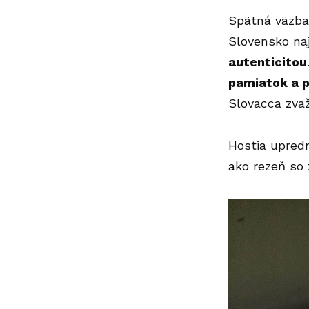
Spätná väzba 
Slovensko naj
autenticitou
pamiatok a p
Slovacca zvaž
Hostia upredn
ako rezeň so 