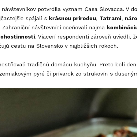
návštevníkov potvrdila význam Casa Slovacca. V do
častejšie spájali s
krásnou prírodou
,
Tatrami
,
nár
. Zahraniční návštevníci oceňovali najmä
kombináciu
ohostinnosti
. Viacerí respondenti zároveň uviedli,
ujú cestu na Slovensko v najbližších rokoch.
ostňovali tradičnú domácu kuchyňu. Preto boli denn
zemiakovým pyré či prívarok zo strukovín s duseným