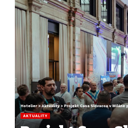
Hotelier
>
Aktuality
>
Projekt Casa Slovacca v Miláne p
AKTUALITY