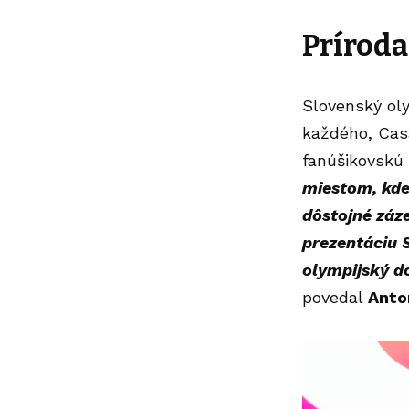
Príroda
Slovenský
ol
každého, Casa
fanúšikovskú
miestom, kde 
dôstojné záz
prezentáciu 
olympijský d
povedal
Anto