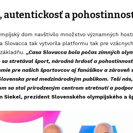
, autentickosť a pohostinnos
ympijský
dom navštívilo množstvo významných hostí
 Slovacca tak vytvorila platformu tak pre vzácnych
 základňu.
„Casa Slovacca bola počas zimných olym
sa stretával šport, národná hrdosť a pohostinnosť.
emie pre našich športovcov aj fanúšikov a zároveň 
Slovenska pred medzinárodným publikom. Teší nás,
om sa stal prirodzeným centrom stretnutí a podpor
n Siekel, prezident Slovenského olympijského a 