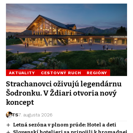
AKTUALITY
CESTOVNÝ RUCH
REGIÓNY
Strachanovci oživujú legendárnu
Šodronku. V Ždiari otvoria nový
koncept
TS
7. augusta 2026
Letná sezóna v plnom prúde: Hotel a deti
Slovenskí hotelieri sa pripojili k hromadnej