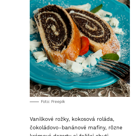
Foto: Freepik
Vanilkové rožky, kokosová roláda,
čokoládovo-banánové mafiny, rôzne
krémové dezerty aj ťažšej chuti.