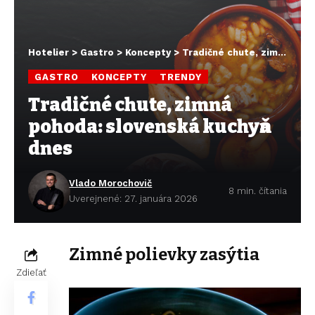
Hotelier
>
Gastro
>
Koncepty
>
Tradičné chute, zimná pohoda: slovenská kuchyňa dnes
GASTRO
KONCEPTY
TRENDY
Tradičné chute, zimná
pohoda: slovenská kuchyňa
dnes
Vlado Morochovič
8 min. čítania
Uverejnené: 27. januára 2026
Zimné polievky
zasýtia
Zdieľať