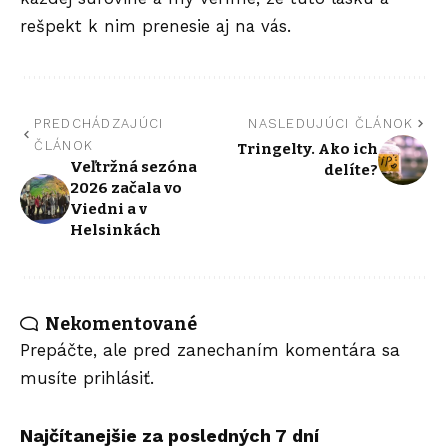
rešpekt k nim prenesie aj na vás.
PREDCHÁDZAJÚCI
NASLEDUJÚCI ČLÁNOK
ČLÁNOK
Tringelty. Ako ich
Veľtržná sezóna
delíte?
2026 začala vo
Viedni a v
Helsinkách
Nekomentované
Prepáčte, ale pred zanechaním komentára sa
musíte
prihlásiť
.
Najčítanejšie za posledných 7 dní