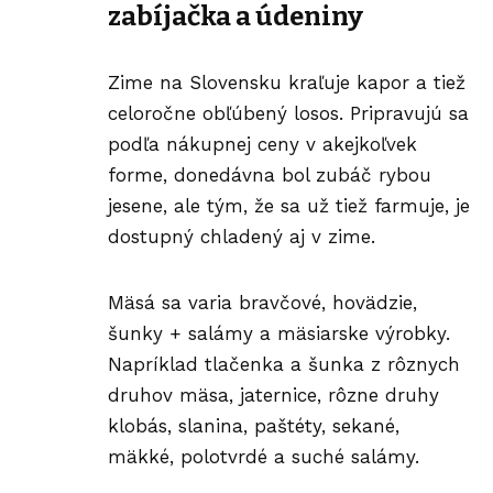
zabíjačka a údeniny
Zime na Slovensku
kraľuje kapor a tiež
celoročne obľúbený losos. Pripravujú sa
podľa nákupnej ceny v akejkoľvek
forme, donedávna bol zubáč rybou
jesene, ale tým, že sa už tiež farmuje, je
dostupný chladený aj v zime.
Mäsá sa varia bravčové, hovädzie,
šunky + salámy a mäsiarske výrobky.
Napríklad tlačenka a šunka z rôznych
druhov mäsa, jaternice, rôzne druhy
klobás, slanina, paštéty, sekané,
mäkké, polotvrdé a suché salámy.