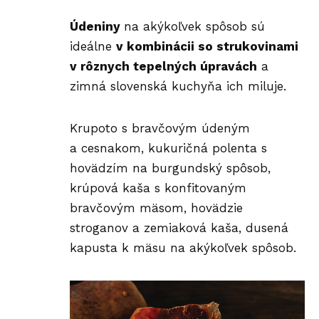
Údeniny
na akýkoľvek spôsob sú
ideálne
v kombinácii so strukovinami
v rôznych tepelných úpravách
a
zimná slovenská kuchyňa ich miluje.
Krupoto s bravčovým údeným
a cesnakom, kukuričná polenta s
hovädzím na burgundský spôsob,
krúpová kaša s konfitovaným
bravčovým mäsom, hovädzie
stroganov a zemiaková kaša, dusená
kapusta k mäsu na akýkoľvek spôsob.