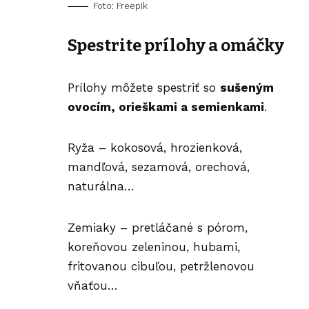
Foto: Freepik
Spestrite prílohy
a omáčky
Prílohy môžete spestriť so
sušeným
ovocím, orieškami a semienkami
.
Ryža – kokosová, hrozienková,
mandľová, sezamová, orechová,
naturálna…
Zemiaky – pretláčané s pórom,
koreňovou zeleninou, hubami,
fritovanou cibuľou, petržlenovou
vňaťou…