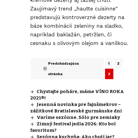
Zaujímavý trend „
hautte cuisinne“
predstavujú kontroverzné dezerty na
báze kombinácií zeleniny na sladko,
napríklad baklažán, petržlen, či
cesnaku s olivovým olejom a vanilkou.
Predchádzajúca
1
2
stránka
3
Chystajte poháre, máme VÍNO ROKA
2021®!
Jesenná novinka pre fajnšmekrov –
zážitkové Bratislavské gurmánske dni
Varíme sezónne. Sólo pre zemiaky
Zimný festival jedla 2026: Kto bol
favoritom?
Sezónna kuchyňa: Ako chutí jar?