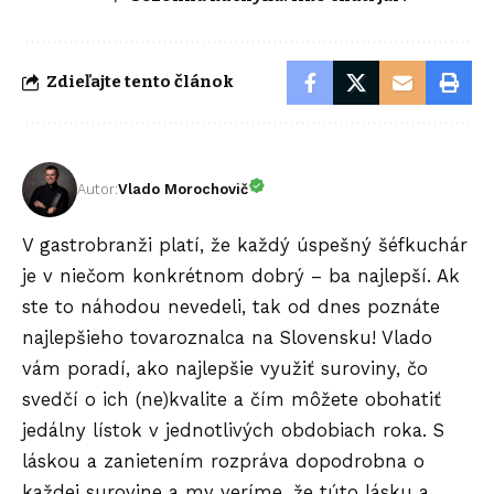
Zdieľajte tento článok
Autor:
Vlado Morochovič
V gastrobranži platí, že každý úspešný šéfkuchár
je v niečom konkrétnom dobrý – ba najlepší. Ak
ste to náhodou nevedeli, tak od dnes poznáte
najlepšieho tovaroznalca na Slovensku! Vlado
vám poradí, ako najlepšie využiť suroviny, čo
svedčí o ich (ne)kvalite a čím môžete obohatiť
jedálny lístok v jednotlivých obdobiach roka. S
láskou a zanietením rozpráva dopodrobna o
každej surovine a my veríme, že túto lásku a