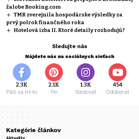
žalobe Booking.com
TMR zverejnila hospodárske výsledky za
prvý polrok finančného roka
Hotelová izba II. Ktoré detaily rozhodujú?
Sledujte nás
Nájdete nás na sociálnych sieťach
2.3K
2.1K
1.3K
454
Páči sa mi to
Pin
Sledovať
Odoberať
Kategórie článkov
Aktuality