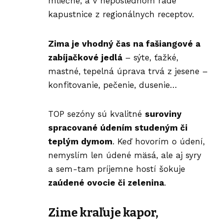
mliečne, a v neposlednom rade
kapustnice z regionálnych receptov.
Zima je vhodný čas na fašiangové a
zabíjačkové jedlá
– sýte, ťažké,
mastné, tepelná úprava trvá z jesene –
konfitovanie, pečenie, dusenie…
TOP sezóny sú kvalitné
suroviny
spracované údením studeným či
teplým dymom
. Keď hovorím o údení,
nemyslím len údené mäsá, ale aj syry
a sem-tam príjemne hostí šokuje
zaúdené ovocie či
zelenina
.
Zime kraľuje kapor,