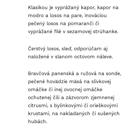
Klasikou je vyprážaný kapor, kapor na
modro a losos na pare, inováciou
pečený losos na pomaranči či
vyprážané filé v sezamovej strúhanke.
Čerstvý losos, sleď, odporúčam aj
naložené v slanom octovom náleve.
Bravčová panenská a ružová na sonde,
pečené hovädzie mäsá na slivkovej
omáčke či inej ovocnej omáčke
ochutenej čili a zázvorom zjemnenej
citrusmi, s bylinkovými či orieškovými
krustami, na nakladaných či sušených
hubách.