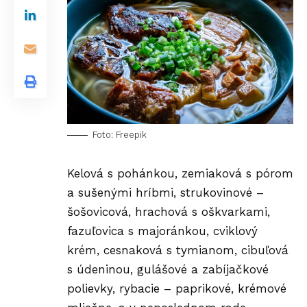
Foto: Freepik
Kelová s pohánkou, zemiaková s pórom
a sušenými hríbmi, strukovinové –
šošovicová, hrachová s oškvarkami,
fazuľovica s majoránkou, cviklový
krém, cesnaková s tymianom, cibuľová
s údeninou, gulášové a zabíjačkové
polievky, rybacie – paprikové, krémové