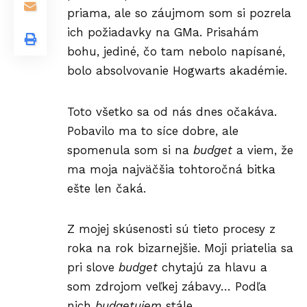
priama, ale so záujmom som si pozrela
ich požiadavky na GMa. Prisahám
bohu, jediné, čo tam nebolo napísané,
bolo absolvovanie Hogwarts akadémie.
Toto všetko sa od nás dnes očakáva.
Pobavilo ma to síce dobre, ale
spomenula som si na
budget
a viem, že
ma moja najväčšia tohtoročná bitka
ešte len čaká.
Z mojej skúsenosti sú tieto procesy z
roka na rok bizarnejšie. Moji priatelia sa
pri slove
budget
chytajú za hlavu a
som zdrojom veľkej zábavy… Podľa
nich
budgetujem
stále.