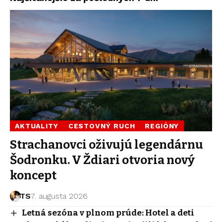
AKTUALITY
CESTOVNÝ RUCH
REGIÓNY
Strachanovci oživujú legendárnu
Šodronku. V Ždiari otvoria nový
koncept
TS
7. augusta 2026
Letná sezóna v plnom prúde: Hotel a deti