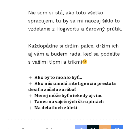
Nie som si istá, ako toto všetko
spracujem, tu by sa mi naozaj šiklo to
vzdelanie z Hogwortu a čarovný prútik.
Každopádne si držím palce, držím ich
aj vám a budem rada, keď sa podelíte
s vašimi
tipmi a trikmi
Ako by to mohlo byť…
Ako nás umelá inteligencia prestala
desiť a začala zarábať
Menej môže byť niekedy aj viac
Tanec na vaječných škrupinách
Na detailoch záleží