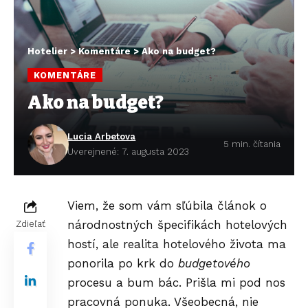
Hotelier
>
Komentáre
>
Ako na budget?
KOMENTÁRE
Ako na budget?
Lucia Arbetova
5 min. čítania
Uverejnené: 7. augusta 2023
Viem, že som vám sľúbila článok o
národnostných špecifikách hotelových
Zdieľať
hostí, ale realita hotelového života ma
ponorila po krk do
budgetového
procesu a bum bác. Prišla mi pod nos
pracovná ponuka. Všeobecná, nie