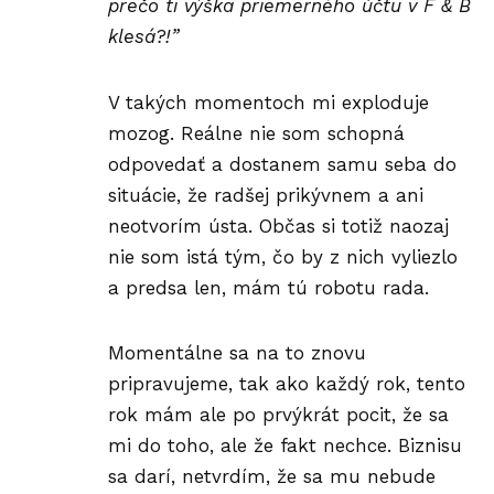
prečo ti výška priemerného účtu v F & B
klesá?!”
V takých momentoch mi exploduje
mozog. Reálne nie som schopná
odpovedať a dostanem samu seba do
situácie, že radšej prikývnem a ani
neotvorím ústa. Občas si totiž naozaj
nie som istá tým, čo by z nich vyliezlo
a predsa len, mám tú robotu rada.
Momentálne sa na to znovu
pripravujeme, tak ako každý rok, tento
rok mám ale po prvýkrát pocit, že sa
mi do toho, ale že fakt nechce. Biznisu
sa darí, netvrdím, že sa mu nebude