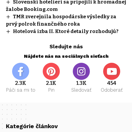
Slovenskí hotelieri sa pripojili k hromadnej
žalobe Booking.com
TMR zverejnila hospodárske výsledky za
prvý polrok finančného roka
Hotelová izba II. Ktoré detaily rozhodujú?
Sledujte nás
Nájdete nás na sociálnych sieťach
2.3K
2.1K
1.3K
454
Páči sa mi to
Pin
Sledovať
Odoberať
Kategórie článkov