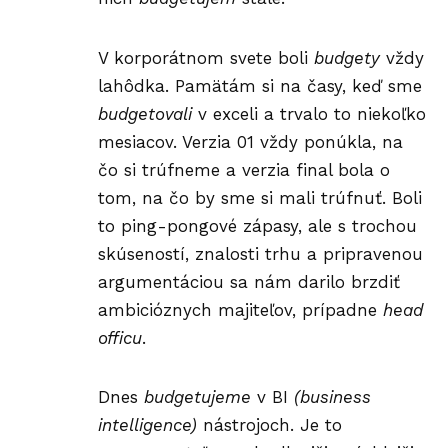
V korporátnom svete boli
budgety
vždy
lahôdka. Pamätám si na časy, keď sme
budgetovali
v exceli a trvalo to niekoľko
mesiacov. Verzia 01 vždy ponúkla, na
čo si trúfneme a verzia final bola o
tom, na čo by sme si mali trúfnuť. Boli
to ping-pongové zápasy, ale s trochou
skúseností, znalosti trhu a pripravenou
argumentáciou sa nám darilo brzdiť
ambicióznych majiteľov, prípadne
head
officu
.
Dnes
budgetujeme
v BI
(business
intelligence)
nástrojoch. Je to