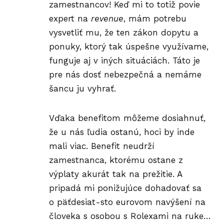
zamestnancov! Keď mi to totiž povie
expert na
revenue
, mám potrebu
vysvetliť mu, že ten zákon dopytu a
ponuky, ktorý tak úspešne využívame,
funguje aj v iných situáciách. Táto je
pre nás dosť nebezpečná a nemáme
šancu ju vyhrať.
Vďaka benefitom môžeme dosiahnuť,
že u nás ľudia ostanú, hoci by inde
mali viac.
Benefit
neudrží
zamestnanca, ktorému ostane z
výplaty akurát tak na prežitie. A
pripadá mi ponižujúce dohadovať sa
o päťdesiat-sto eurovom navýšení na
človeka s osobou s Rolexami na ruke…