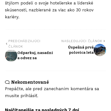
štýlom podelí o svoje hotelierske a líderské
skúsenosti, nazbierané za viac ako 30 rokov
kariéry.
PREDCHÁDZAJÚCI
NASLEDUJÚCI ČLÁNOK
ČLÁNOK
Úspešná prvá
polovica leta
Odparkuj, nasadni
a odvez sa
Nekomentované
Prepáčte, ale pred zanechaním komentára sa
musíte
prihlásiť
.
Najčítanejšie za posledných 7 dní