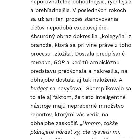
neporovnateľne pohodlnejšie, rýchlejšie
a prehľadnejšie. V posledných rokoch
sa už ani ten proces stanovovania
cieľov nepodobá excelovej ére.
Absurdný obraz dokreslila „kolegyňa” z
brandže, ktorá sa pri víne práve z toho
procesu „zložila”. Dostala predpísané
revenue
,
GOP
a keď tú ambicióznu
predstavu predýchala a nakreslila, na
obhajobe dostala aj tak naložené. A
budget
sa navyšoval. Skomplikovalo sa
to ale aj faktom, že tieto inteligentné
nástroje majú nepreberné množstvo
reportov, ktorými vás vedia na
obhajobe zaskočiť.
„Hmmm, takže
plánujete nárast xy, ale vysvetli mi,