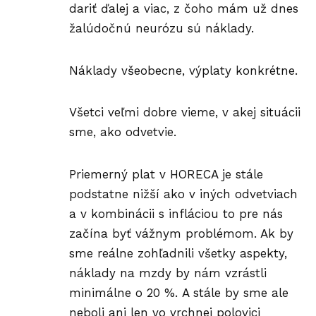
dariť ďalej a viac, z čoho mám už dnes
žalúdočnú neurózu sú náklady.
Náklady všeobecne, výplaty konkrétne.
Všetci veľmi dobre vieme, v akej situácii
sme, ako odvetvie.
Priemerný plat v HORECA je stále
podstatne nižší ako v iných odvetviach
a v kombinácii s infláciou to pre nás
začína byť vážnym problémom. Ak by
sme reálne zohľadnili všetky aspekty,
náklady na mzdy by nám vzrástli
minimálne o 20 %. A stále by sme ale
neboli ani len vo vrchnej polovici