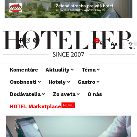
2
Aa
Komentáre
Aktuality
Téma
Osobnosti
Hotely
Gastro
Dodávatelia
Zo sveta
O nás
NOVÉ
HOTEL Marketplace