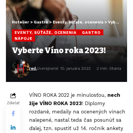
Hotelier
>
Gastro
>
Eventy, súťaže, ocenenia
>
Vyberte Víno roka 2023!
EVENTY, SÚŤAŽE, OCENENIA
GASTRO
NÁPOJE
Vyberte Víno roka 2023!
red.
Uverejnené: 10. januára 2023
2 min. čítania
VÍNO ROKA 2022 je minulosťou,
nech
žije VÍNO ROKA 2023
! Diplomy
Zdieľať
rozdané, medaily na ocenených vínach
nalepené, nastal teda čas posunúť sa
ďalej, tzn. spustiť už 14. ročník ankety