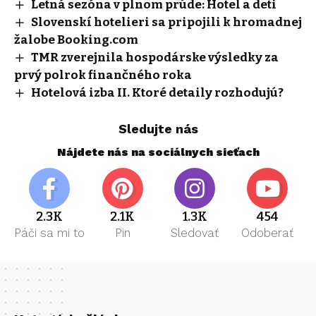
Letná sezóna v plnom prúde: Hotel a deti
Slovenskí hotelieri sa pripojili k hromadnej
žalobe Booking.com
TMR zverejnila hospodárske výsledky za
prvý polrok finančného roka
Hotelová izba II. Ktoré detaily rozhodujú?
Sledujte nás
Nájdete nás na sociálnych sieťach
2.3K
2.1K
1.3K
454
Páči sa mi to
Pin
Sledovať
Odoberať