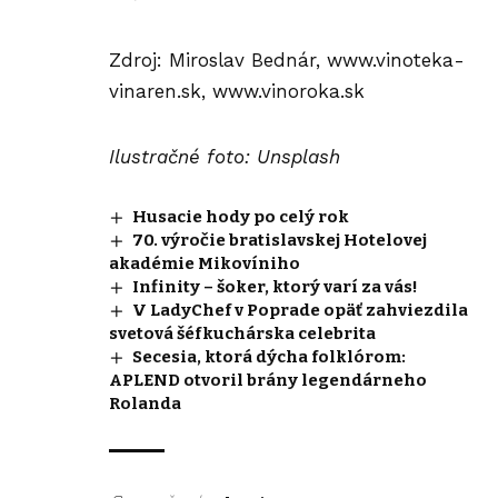
Zdroj: Miroslav Bednár,
www.vinoteka-
vinaren.sk,
www.vinoroka.sk
Ilustračné foto: Unsplash
Husacie hody po celý rok
70. výročie bratislavskej Hotelovej
akadémie Mikovíniho
Infinity – šoker, ktorý varí za vás!
V LadyChef v Poprade opäť zahviezdila
svetová šéfkuchárska celebrita
Secesia, ktorá dýcha folklórom:
APLEND otvoril brány legendárneho
Rolanda