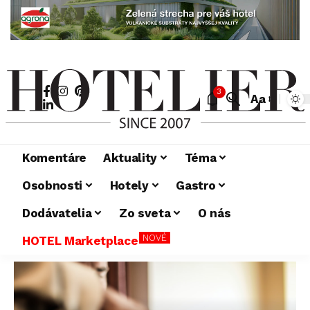
3
Aa
Komentáre
Aktuality
Téma
Osobnosti
Hotely
Gastro
Dodávatelia
Zo sveta
O nás
NOVÉ
HOTEL Marketplace