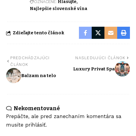
OZNAČENÉ:
Hlasujte
Najlepšie slovenské vína
Zdieľajte tento článok
PREDCHÁDZAJÚCI
NASLEDUJÚCI ČLÁNOK
ČLÁNOK
Luxury Privat Spa
Balzam na telo
Nekomentované
Prepáčte, ale pred zanechaním komentára sa
musíte
prihlásiť
.