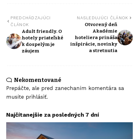
PREDCHÁDZAJÚCI
NASLEDUJÚCI ČLÁNOK
Otvorený deň
ČLÁNOK
Akadémie
Adult friendly. O
hoteliera prináša
hotely priateľské
inšpirácie, novinky
k dospelým je
a stretnutia
záujem
Nekomentované
Prepáčte, ale pred zanechaním komentára sa
musíte
prihlásiť
.
Najčítanejšie za posledných 7 dní