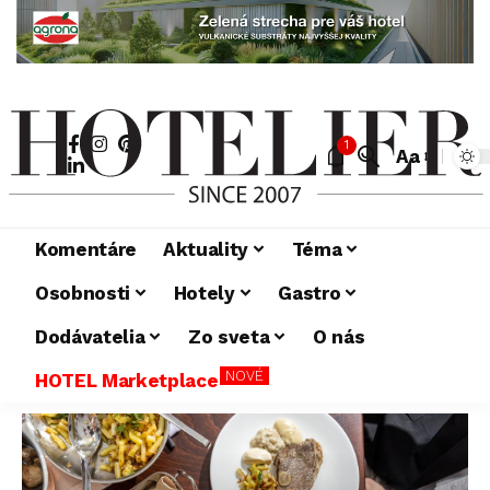
1
Aa
Komentáre
Aktuality
Téma
Osobnosti
Hotely
Gastro
Dodávatelia
Zo sveta
O nás
NOVÉ
HOTEL Marketplace