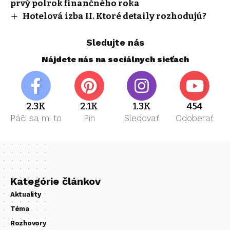
prvý polrok finančného roka
Hotelová izba II. Ktoré detaily rozhodujú?
Sledujte nás
Nájdete nás na sociálnych sieťach
2.3K
2.1K
1.3K
454
Páči sa mi to
Pin
Sledovať
Odoberať
Kategórie článkov
Aktuality
Téma
Rozhovory