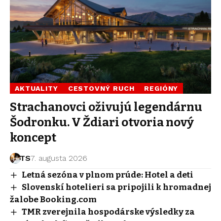
AKTUALITY
CESTOVNÝ RUCH
REGIÓNY
Strachanovci oživujú legendárnu
Šodronku. V Ždiari otvoria nový
koncept
TS
7. augusta 2026
Letná sezóna v plnom prúde: Hotel a deti
Slovenskí hotelieri sa pripojili k hromadnej
žalobe Booking.com
TMR zverejnila hospodárske výsledky za