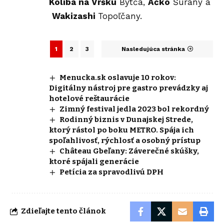
Koliba na Vršku
Bytča,
Áčko
Šurany a
Wakizashi
Topoľčany.
1
2
3
Nasledujúca stránka
Menucka.sk oslavuje 10 rokov:
Digitálny nástroj pre gastro prevádzky aj
hotelové reštaurácie
Zimný festival jedla 2023 bol rekordný
Rodinný biznis v Dunajskej Strede,
ktorý rástol po boku METRO. Spája ich
spoľahlivosť, rýchlosť a osobný prístup
Château Gbeľany: Záverečné skúšky,
ktoré spájali generácie
Petícia za spravodlivú DPH
Zdieľajte tento článok