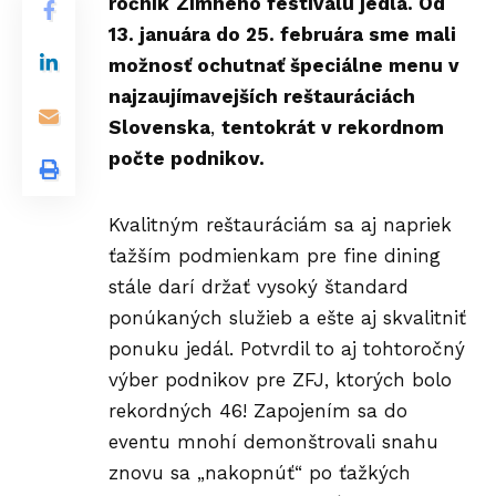
ročník
Zimného festivalu jedla. Od
13. januára do 25. februára sme mali
možnosť ochutnať špeciálne menu v
najzaujímavejších reštauráciách
Slovenska
,
tentokrát v rekordnom
počte podnikov.
Kvalitným reštauráciám sa aj napriek
ťažším podmienkam pre fine dining
stále darí držať vysoký štandard
ponúkaných služieb a ešte aj skvalitniť
ponuku jedál. Potvrdil to aj tohtoročný
výber podnikov pre ZFJ, ktorých bolo
rekordných 46! Zapojením sa do
eventu mnohí demonštrovali snahu
znovu sa „nakopnúť“ po ťažkých