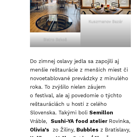
Kuszmanov Bazár
Bistro Bakoš
Do zimnej oslavy jedla sa zapojili aj
menšie reštaurácie z menších miest či
novoetablované prevádzky z minulého
roka. To zvýšilo nielen záujem
o festival, ale aj povedomie o týchto
reštauráciách u hostí z celého
Slovenska. Takými boli
Semillon
Vráble,
Sushi-YA food atelier
Rovinka,
Olivia’s
zo Žiliny,
Bubbles
z Bratislavy,