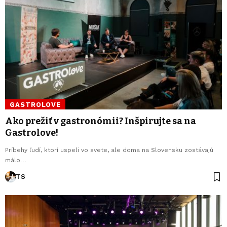
GASTROLOVE
Ako prežiť v gastronómii? Inšpirujte sa na
Gastrolove!
Príbehy ľudí, ktorí uspeli vo svete, ale doma na Slovensku zostávajú
málo…
TS