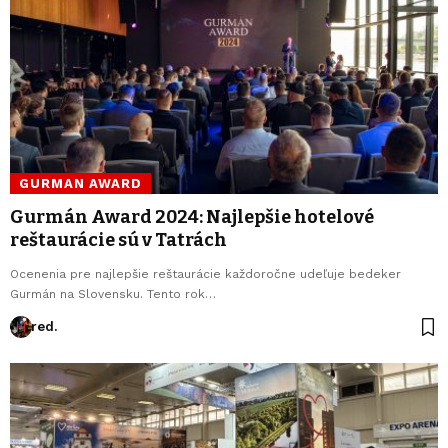
GURMAN AWARD
Gurmán Award 2024: Najlepšie hotelové
reštaurácie sú v Tatrách
Ocenenia pre najlepšie reštaurácie každoročne udeľuje bedeker
Gurmán na Slovensku. Tento rok…
red.