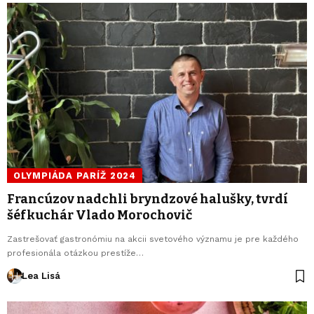
OLYMPIÁDA PARÍŽ 2024
Francúzov nadchli bryndzové halušky, tvrdí
šéfkuchár Vlado Morochovič
Zastrešovať gastronómiu na akcii svetového významu je pre každého
profesionála otázkou prestíže…
Lea Lisá