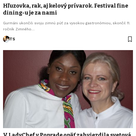
Hľuzovka, rak, aj kelový prívarok. Festival fine
dining-u je za nami
Gurmáni ukončili svoju zimnú púť za vysokou gastronómiou, skončil 11.
ročník Zimného…
TS
V LadyChef v Poprade opäť zahviezdila svetová