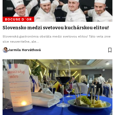
BOCUSE D´OR
Slovensko medzi svetovou kuchárskou elitou!
Slovenská gastronómia obstála medzi svetovou elitou! Táto veta znie
síce neuveriteľne, ale…
Jarmila Horváthová