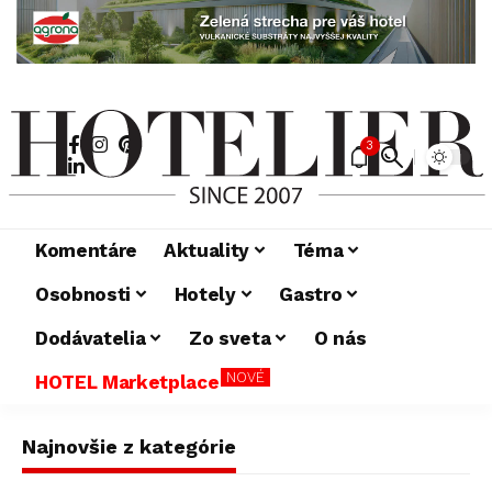
3
Komentáre
Aktuality
Téma
Osobnosti
Hotely
Gastro
Dodávatelia
Zo sveta
O nás
NOVÉ
HOTEL Marketplace
Najnovšie z kategórie