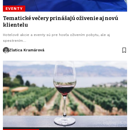
EVENTY
Tematické večery prinášajú oživenie aj novú
klientelu
Hotelové akcie a eventy sú pre hosťa oživením pobytu, ale aj
spestrením…
Zlatica Kramárová