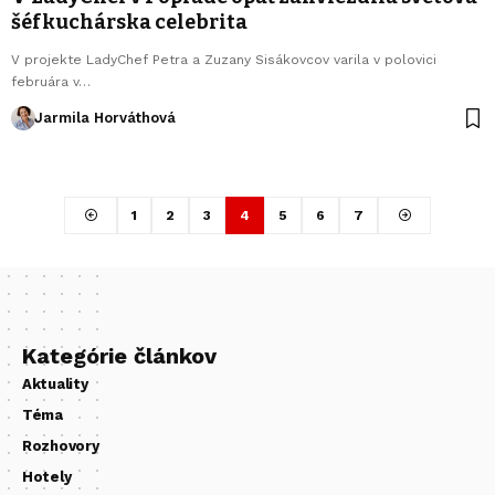
šéfkuchárska celebrita
V projekte LadyChef Petra a Zuzany Sisákovcov varila v polovici
februára v…
Jarmila Horváthová
1
2
3
4
5
6
7
Kategórie článkov
Aktuality
Téma
Rozhovory
Hotely