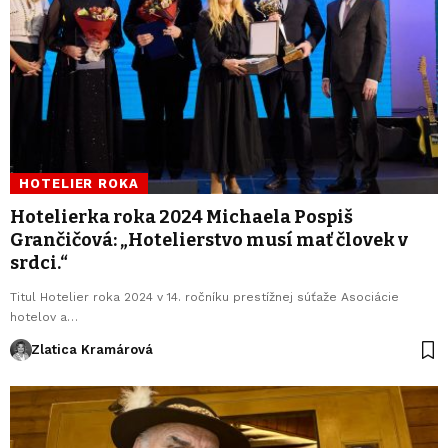
HOTELIER ROKA
Hotelierka roka 2024 Michaela Pospiš
Grančičová: „Hotelierstvo musí mať človek v
srdci.“
Titul Hotelier roka 2024 v 14. ročníku prestížnej súťaže Asociácie
hotelov a…
Zlatica Kramárová