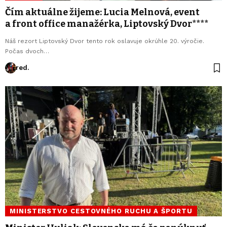
Čím aktuálne žijeme: Lucia Melnová, event
a front office manažérka, Liptovský Dvor****
Náš rezort Liptovský Dvor tento rok oslavuje okrúhle 20. výročie.
Počas dvoch…
red.
MINISTERSTVO CESTOVNÉHO RUCHU A ŠPORTU