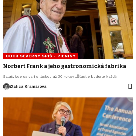
OOCR SEVERNÝ SPIŠ - PIENINY
Norbert Frank a jeho gastronomická fabrika
Salaš, kde sa varí s láskou už 30 rokov „Šťastie budujte každý…
Zlatica Kramárová