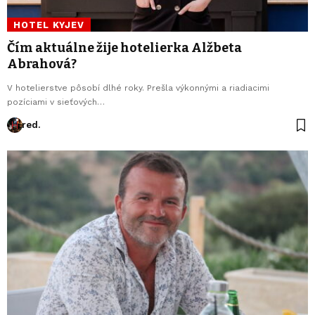
HOTEL KYJEV
Čím aktuálne žije hotelierka Alžbeta
Abrahová?
V hotelierstve pôsobí dlhé roky. Prešla výkonnými a riadiacimi
pozíciami v sieťových…
red.