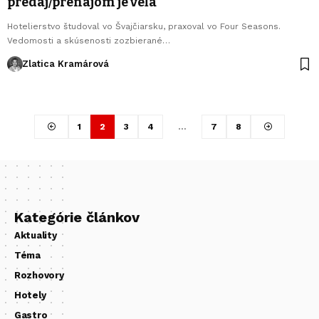
predaj/prenájom je veľa
Hotelierstvo študoval vo Švajčiarsku, praxoval vo Four Seasons.
Vedomosti a skúsenosti zozbierané…
Zlatica Kramárová
1
2
3
4
…
7
8
Kategórie článkov
Aktuality
Téma
Rozhovory
Hotely
Gastro