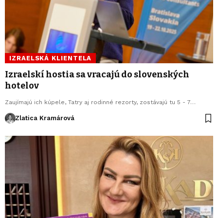
IZRAELSKÁ KLIENTELA
Izraelskí hostia sa vracajú do slovenských
hotelov
Zaujímajú ich kúpele, Tatry aj rodinné rezorty, zostávajú tu 5 - 7…
Zlatica Kramárová