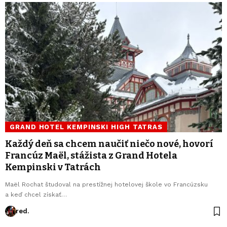
GRAND HOTEL KEMPINSKI HIGH TATRAS
Každý deň sa chcem naučiť niečo nové, hovorí
Francúz Maël, stážista z Grand Hotela
Kempinski v Tatrách
Maël Rochat študoval na prestížnej hotelovej škole vo Francúzsku
a keď chcel získať…
red.