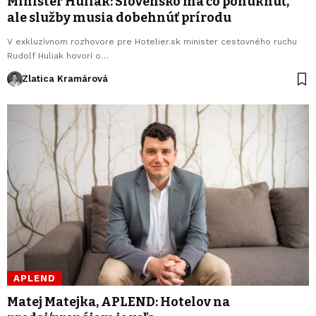
Minister Huliak: Slovensko má čo ponúknuť,
ale služby musia dobehnúť prírodu
V exkluzívnom rozhovore pre Hotelier.sk minister cestovného ruchu
Rudolf Huliak hovorí o…
Zlatica Kramárová
APLEND
Matej Matejka, APLEND: Hotelov na