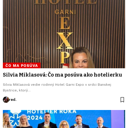
ČO MA POSÚVA
Silvia Miklasová: Čo ma posúva ako hotelierku
Silvia Miklasová vedie rodinný Hotel Garni Expo v srdci Banskej
Bystrice, ktorý…
red.