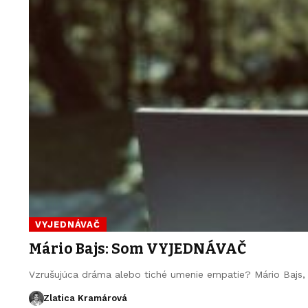
VYJEDNÁVAČ
Mário Bajs: Som VYJEDNÁVAČ
Vzrušujúca dráma alebo tiché umenie empatie? Mário Bajs, 
Zlatica Kramárová