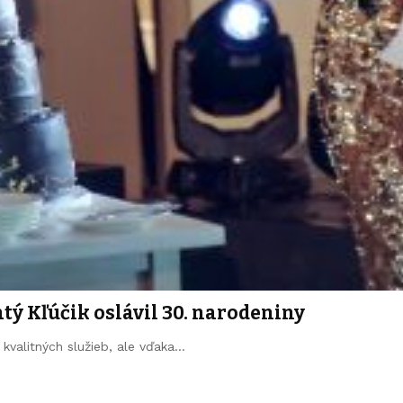
atý Kľúčik oslávil 30. narodeniny
 kvalitných služieb, ale vďaka…