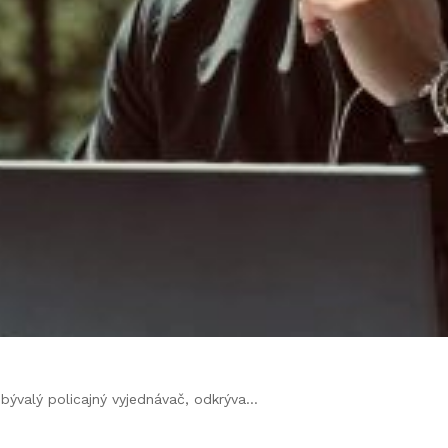
bývalý policajný vyjednávač, odkrýva…