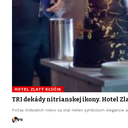
HOTEL ZLATÝ KĽÚČIK
TRI dekády nitrianskej ikony. Hotel Zl
Počas tridsiatich rokov sa stal nielen symbolom elegancie a
PR