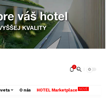
2
NOVÉ
sveta
O nás
HOTEL Marketplace