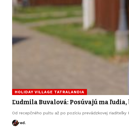
HOLIDAY VILLAGE TATRALANDIA
Ľudmila Buvalová: Posúvajú ma ľudia,
Od recepčného pultu až po pozíciu prevádzkovej riaditeľky 
red.