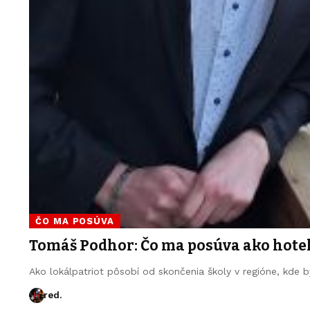
ČO MA POSÚVA
Tomáš Podhor: Čo ma posúva ako hote
Ako lokálpatriot pôsobí od skončenia školy v regióne, kde
red.