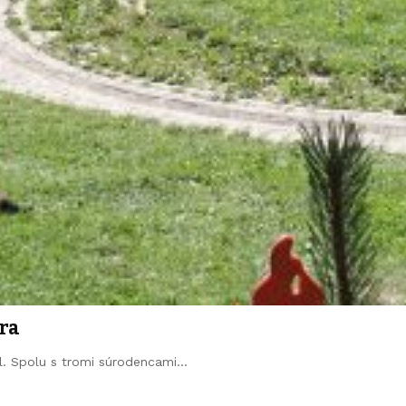
ra
l. Spolu s tromi súrodencami…