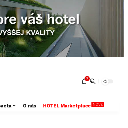
3
NOVÉ
sveta
O nás
HOTEL Marketplace