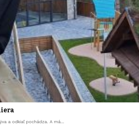
liera
 býva a odkiaľ pochádza. A má…