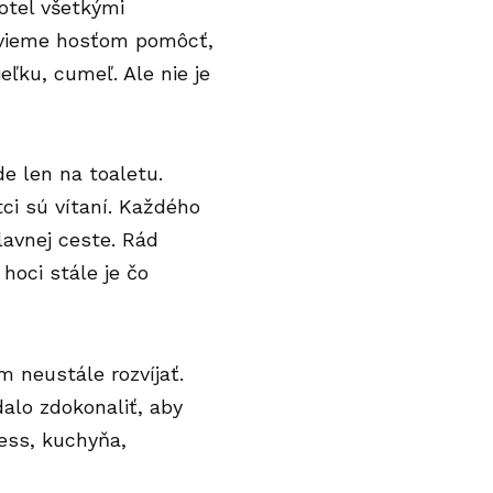
otel všetkými
o vieme hosťom pomôcť,
ľku, cumeľ. Ale nie je
de len na toaletu.
ci sú vítaní. Každého
lavnej ceste. Rád
oci stále je čo
m neustále rozvíjať.
alo zdokonaliť, aby
ness, kuchyňa,