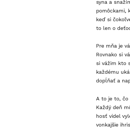
syna a snažím
pomôckami, kt
keď si čokoľv
to len o deťo
Pre mňa je vá
Rovnako si vá
si vážim kto 
každému ukáž
dopĺňať a nap
A to je to, č
Každý deň mô
hosť videl vy
vonkajšie ihr