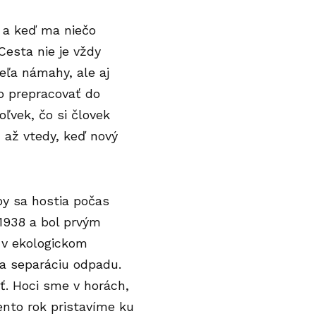
t a keď ma niečo
Cesta nie je vždy
veľa námahy, ale aj
o prepracovať do
koľvek, čo si človek
m až vtedy, keď nový
by sa hostia počas
 1938 a bol prvým
 v ekologickom
na separáciu odpadu.
ť. Hoci sme v horách,
ento rok pristavíme ku