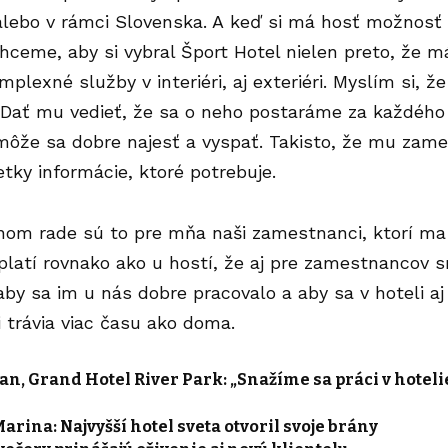
alebo v rámci Slovenska. A keď si má hosť možnosť v
hceme, aby si vybral Šport Hotel nielen preto, že má 
plexné služby v interiéri, aj exteriéri. Myslím si, že
 Dať mu vedieť, že sa o neho postaráme za každého 
môže sa dobre najesť a vyspať. Takisto, že mu
zame
tky informácie, ktoré potrebuje.
nom rade sú to pre mňa naši zamestnanci, ktorí ma
 platí rovnako ako u hostí, že aj pre zamestnancov
by sa im u nás dobre pracovalo a aby sa v hoteli aj o
i trávia viac času ako doma.
an, Grand Hotel River Park: „Snažíme sa práci v hotelie
Marina: Najvyšší hotel sveta otvoril svoje brány