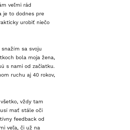
ám veľmi rád
 je to dodnes pre
akticky urobiť niečo
a snažím sa svoju
atkoch bola moja žena,
sú s nami od začiatku.
nom ruchu aj 40 rokov,
 všetko, vždy tam
usí mať stále oči
tívny feedback od
mi veľa, či už na