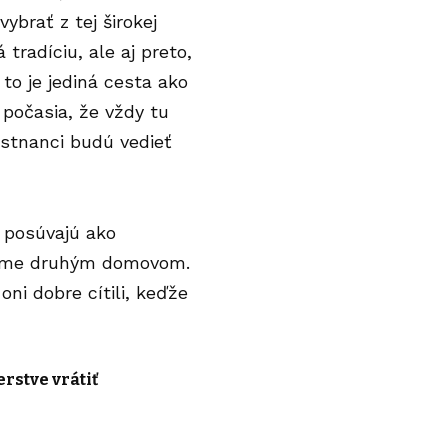
ybrať z tej širokej
tradíciu, ale aj preto,
 to je jediná cesta ako
počasia, že vždy tu
stnanci
budú vedieť
 posúvajú ako
 sme
druhým domovom
.
ni dobre cítili, keďže
rstve vrátiť