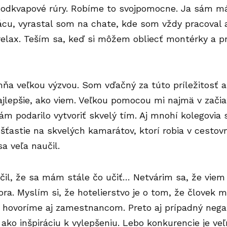
 odkvapové rúry. Robíme to svojpomocne. Ja sám m
cu, vyrastal som na chate, kde som vždy pracoval a
lax. Teším sa, keď si môžem obliecť montérky a pr
mňa veľkou výzvou. Som vďačný za túto príležitosť 
ajlepšie, ako viem. Veľkou pomocou mi najmä v zači
ám podarilo vytvoriť skvelý tím. Aj mnohí kolegovia 
ťastie na skvelých kamarátov, ktorí robia v cestov
a veľa naučil.
čil, že sa mám stále čo učiť… Netvárim sa, že viem
ra. Myslím si, že hotelierstvo je o tom, že človek m
o hovoríme aj zamestnancom. Preto aj prípadný nega
ako inšpiráciu k vylepšeniu. Lebo konkurencie je veľ