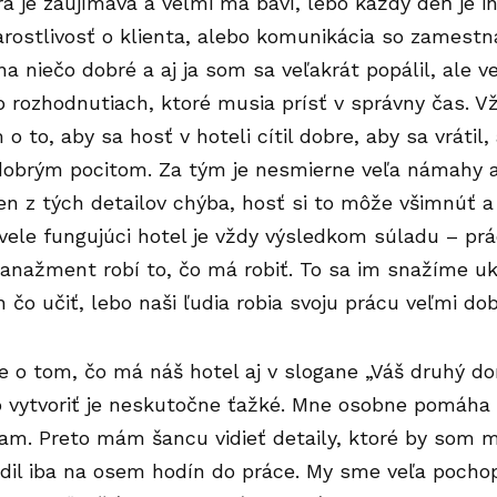
ra je zaujímavá a veľmi ma baví, lebo každý deň je in
tarostlivosť o klienta, alebo komunikácia so zamestn
 na niečo dobré a aj ja som sa veľakrát popálil, ale 
 o rozhodnutiach, ktoré musia prísť v správny čas. V
o to, aby sa hosť v hoteli cítil dobre, aby sa vrátil
dobrým pocitom. Za tým je nesmierne veľa námahy a 
den z tých detailov chýba, hosť si to môže všimnúť 
vele fungujúci hotel je vždy výsledkom súladu – pr
anažment robí to, čo má robiť. To sa im snažíme uk
čo učiť, lebo naši ľudia robia svoju prácu veľmi dob
je o tom, čo má náš hotel aj v slogane „Váš druhý do
o vytvoriť je neskutočne ťažké. Mne osobne pomáha aj
am. Preto mám šancu vidieť detaily, ktoré by som 
il iba na osem hodín do práce. My sme veľa pochop