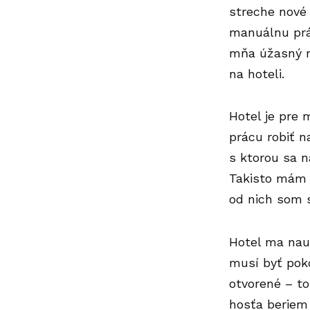
streche nové
manuálnu prá
mňa úžasný re
na hoteli.
Hotel je pre 
prácu robiť n
s ktorou sa n
Takisto mám š
od nich som s
Hotel ma nau
musí byť poko
otvorené – t
hosťa beriem 