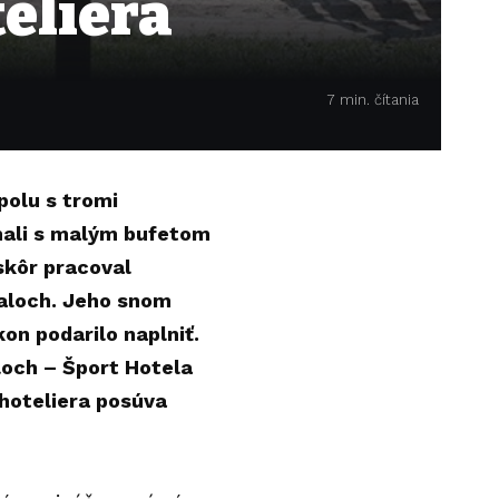
teliera
7 min. čítania
polu s tromi
nali s malým bufetom
skôr pracoval
aloch. Jeho snom
on podarilo naplniť.
loch – Šport Hotela
 hoteliera posúva