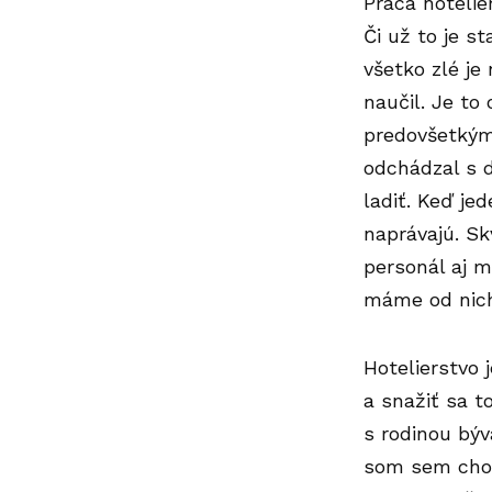
Práca hotelie
Či už to je s
všetko zlé je
naučil. Je to
predovšetkým 
odchádzal s 
ladiť. Keď je
naprávajú. Sk
personál aj m
máme od nich 
Hotelierstvo 
a snažiť sa t
s rodinou býv
som sem chod