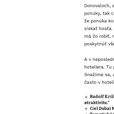
Donovaloch
, 
ponuky, tak c
že ponúka kom
získať hosťa.
má čo robiť, 
poskytnúť vše
A v neposled
hoteliera. Tu
Snažíme sa, a
často v hotel
Rudolf Križ
atraktivitu.”
Ciel Dubai 