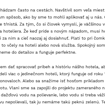
chádzam často na cestách. Navštívil som veľa mies
m spôsob, ako by sme to mohli aplikovať aj u nás. 
je tŕnistá. Za tým, čo si človek vymyslí, je väčšinou 
ca hoteliera. Že keď príde s novým nápadom, musí h
si za ním a cieľ naozaj aj dosiahnuť. Platí to pri čom
ú to včely na hoteli alebo nová služba. Spokojný so
neme do detailov a funguje perfektne.
cem dať spracovať príbeh a históriu nášho hotela, a
eli viac o jedinečnom hoteli, ktorý funguje od roku
onovaloch. Alebo sa snažíme ísť hosťom príkladom
votu. Vlani sme sa zapojili do projektu zameraného 
ažďovú vodu na polievanie, lebo vodu si treba váži
u nepolievali, tak ju nemáme takú peknú zelenú. T