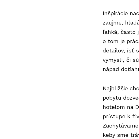
Inšpirácie na
zaujme, hľadá
ľahká, často 
o tom je prá
detailov, ísť 
vymyslí, či s
nápad dotiah
Najbližšie ch
pobytu dozved
hotelom na D
prístupe k ži
Zachytávame d
keby sme tráv