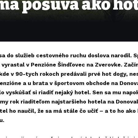
 ma posúva ako ho
a do služieb cestovného ruchu doslova narodil. S
vyrastal v Penzióne Šindľovec na Zverovke. Začí
kde v 90-tych rokoch predávali prvé hot dogy, ne
enzióne a u brata v športovom obchode na Donov
o vyskúšať si riadiť nejaký hotel. Sen sa mu napok
smy rok riaditeľom najstaršieho hotela na Donova
el ho naučil, že sa má stále čo učiť – a to ho ako
u.