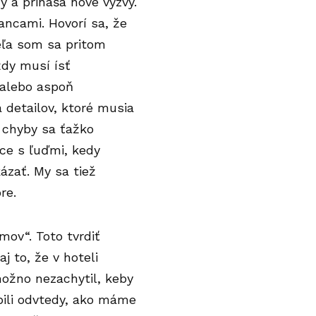
ý a prináša nové výzvy.
ancami. Hovorí sa, že
veľa som sa pritom
ždy musí ísť
, alebo aspoň
detailov, ktoré musia
a chyby sa ťažko
áce s ľuďmi, kedy
ázať. My sa tiež
re.
mov“. Toto tvrdiť
 to, že v hoteli
možno nezachytil, keby
ili odvtedy, ako máme