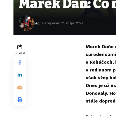
Marek Daňo: Čo
red.
Uverejnené: 21. mája 2024
Marek Daňo s
Zdieľať
súrodencami 
v Roháčoch, 
v rodinnom p
však vždy bol
Dnes je už ô
Donovaly. Hot
stále dopred