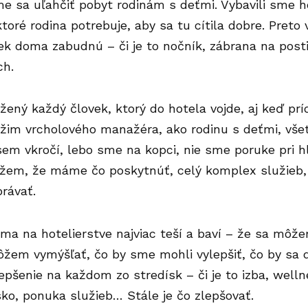
e sa uľahčiť pobyt rodinám s deťmi. Vybavili sme h
oré rodina potrebuje, aby sa tu cítila dobre. Pret
ek doma zabudnú – či je to nočník, zábrana na postie
ch.
žený každý človek, ktorý do hotela vojde, aj keď prí
žim vrcholového manažéra, ako rodinu s deťmi, všet
sem vkročí, lebo sme na kopci, nie sme poruke pri h
em, že máme čo poskytnúť, celý komplex služieb, h
rávať.
o ma na hotelierstve najviac teší a baví – že sa môže
žem vymýšľať, čo by sme mohli vylepšiť, čo by sa d
lepšenie na každom zo stredísk – či je to izba, well
isko, ponuka služieb… Stále je čo zlepšovať.