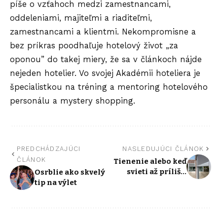
píše o vzťahoch medzi zamestnancami,
oddeleniami, majiteľmi a riaditeľmi,
zamestnancami a klientmi. Nekompromisne a
bez príkras poodhaľuje hotelový život „za
oponou” do takej miery, že sa v článkoch nájde
nejeden hotelier. Vo svojej Akadémii hoteliera je
špecialistkou na tréning a mentoring hotelového
personálu a mystery shopping.
PREDCHÁDZAJÚCI
NASLEDUJÚCI ČLÁNOK
ČLÁNOK
Tienenie alebo keď
svieti až príliš…
Osrblie ako skvelý
tip na výlet