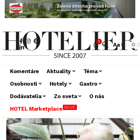
3
Aa
Komentáre
Aktuality
Téma
Osobnosti
Hotely
Gastro
Dodávatelia
Zo sveta
O nás
NOVÉ
HOTEL Marketplace