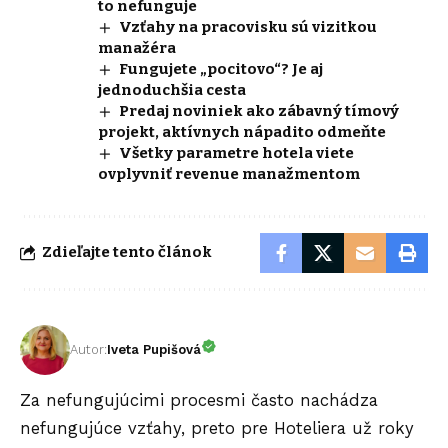
to nefunguje
Vzťahy na pracovisku sú vizitkou
manažéra
Fungujete „pocitovo“? Je aj
jednoduchšia cesta
Predaj noviniek ako zábavný tímový
projekt, aktívnych nápadito odmeňte
Všetky parametre hotela viete
ovplyvniť revenue manažmentom
Zdieľajte tento článok
Autor:
Iveta Pupišová
Za nefungujúcimi procesmi často nachádza
nefungujúce vzťahy, preto pre Hoteliera už roky