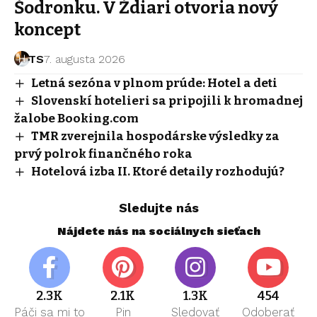
Šodronku. V Ždiari otvoria nový
koncept
TS
7. augusta 2026
Letná sezóna v plnom prúde: Hotel a deti
Slovenskí hotelieri sa pripojili k hromadnej
žalobe Booking.com
TMR zverejnila hospodárske výsledky za
prvý polrok finančného roka
Hotelová izba II. Ktoré detaily rozhodujú?
Sledujte nás
Nájdete nás na sociálnych sieťach
2.3K
2.1K
1.3K
454
Páči sa mi to
Pin
Sledovať
Odoberať