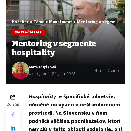
Hotelier
>
Téma
>
Manažment
>
Mentoring v segmente hospitality
MANAŽMENT
Mentoring v segmente
hospitality
Iveta Pupišová
4 min. čítania
Uverejnené: 24. júla 2023
Hospitality
je špecifické odvetvie,
náročné na výkon v neštandardnom
Zdieľať
prostredí. Na Slovensku v ňom
podniká väčšina podnikateľov, ktorí
nemajú v tejto oblasti vzdelanie, ani