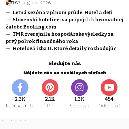
TS
7. augusta 2026
Letná sezóna v plnom prúde: Hotel a deti
Slovenskí hotelieri sa pripojili k hromadnej
žalobe Booking.com
TMR zverejnila hospodárske výsledky za
prvý polrok finančného roka
Hotelová izba II. Ktoré detaily rozhodujú?
Sledujte nás
Nájdete nás na sociálnych sieťach
2.3K
2.1K
1.3K
454
Páči sa mi to
Pin
Sledovať
Odoberať