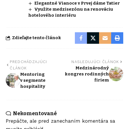
Elegantné Vianoce v Prvej dáme Tatier
Využite medzisezónu na renováciu
hotelového interiéru
Zdieľajte tento článok
PREDCHÁDZAJÚCI
NASLEDUJÚCI ČLÁNOK
Medzinárodný
ČLÁNOK
kongres rodinných
Mentoring
firiem
v segmente
hospitality
Nekomentované
Prepáčte, ale pred zanechaním komentára sa
musíte
prihlásiť
.