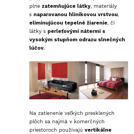
plne
zatemňujúce látky
, materiály
s
naparovanou hliníkovou vrstvou
,
eliminujúcou tepelné žiarenie
, či
látky s
perleťovými nátermi s
vysokým stupňom odrazu slnečných
lúčov
.
Na zatienenie veľkých presklených
plôch sa najmä v komerčných
priestoroch používajú
vertikálne