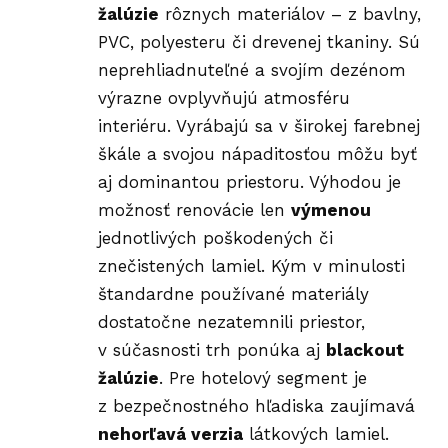
žalúzie
rôznych materiálov – z bavlny,
PVC, polyesteru či drevenej tkaniny. Sú
neprehliadnuteľné a svojím dezénom
výrazne ovplyvňujú atmosféru
interiéru. Vyrábajú sa v širokej farebnej
škále a svojou nápaditosťou môžu byť
aj dominantou priestoru. Výhodou je
možnosť renovácie len
výmenou
jednotlivých poškodených či
znečistených lamiel. Kým v minulosti
štandardne používané materiály
dostatočne nezatemnili priestor,
v súčasnosti trh ponúka aj
blackout
žalúzie
. Pre hotelový segment je
z bezpečnostného hľadiska zaujímavá
nehorľavá verzia
látkových lamiel.