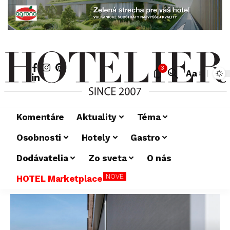
3
Aa
Komentáre
Aktuality
Téma
Osobnosti
Hotely
Gastro
Dodávatelia
Zo sveta
O nás
NOVÉ
HOTEL Marketplace