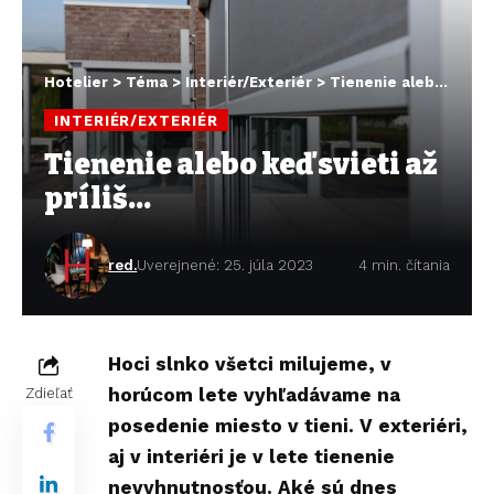
Hotelier
>
Téma
>
Interiér/Exteriér
>
Tienenie alebo keď svieti až príliš…
INTERIÉR/EXTERIÉR
Tienenie alebo keď svieti až
príliš…
red.
Uverejnené: 25. júla 2023
4 min. čítania
Hoci slnko všetci milujeme, v
horúcom lete vyhľadávame na
Zdieľať
posedenie miesto v tieni. V exteriéri,
aj v interiéri je v lete tienenie
nevyhnutnosťou. Aké sú dnes