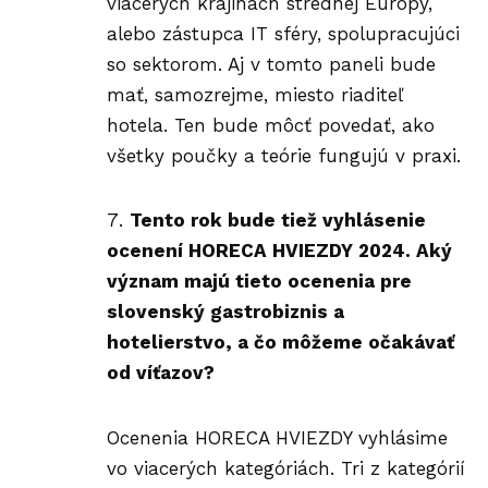
viacerých krajinách strednej Európy,
alebo zástupca IT sféry, spolupracujúci
so sektorom. Aj v tomto paneli bude
mať, samozrejme, miesto riaditeľ
hotela. Ten bude môcť povedať, ako
všetky poučky a teórie fungujú v praxi.
Tento rok bude tiež vyhlásenie
ocenení HORECA HVIEZDY 2024. Aký
význam majú tieto ocenenia pre
slovenský gastrobiznis a
hotelierstvo, a čo môžeme očakávať
od víťazov?
Ocenenia HORECA HVIEZDY vyhlásime
vo viacerých kategóriách. Tri z kategórií