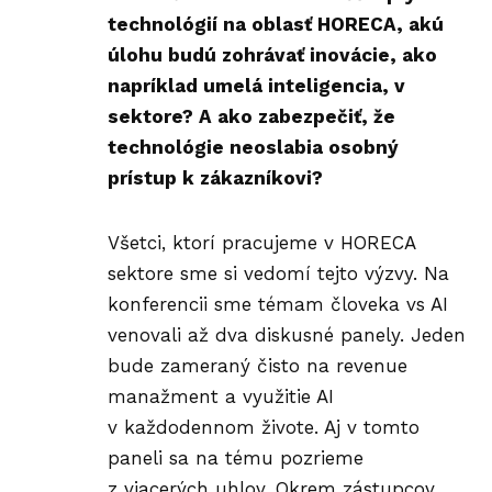
technológií na oblasť HORECA, akú
úlohu budú zohrávať inovácie, ako
napríklad umelá inteligencia, v
sektore? A ako zabezpečiť, že
technológie neoslabia osobný
prístup k zákazníkovi?
Všetci, ktorí pracujeme v HORECA
sektore sme si vedomí tejto výzvy. Na
konferencii sme témam človeka vs AI
venovali až dva diskusné panely. Jeden
bude zameraný čisto na revenue
manažment a využitie AI
v každodennom živote. Aj v tomto
paneli sa na tému pozrieme
z viacerých uhlov. Okrem zástupcov