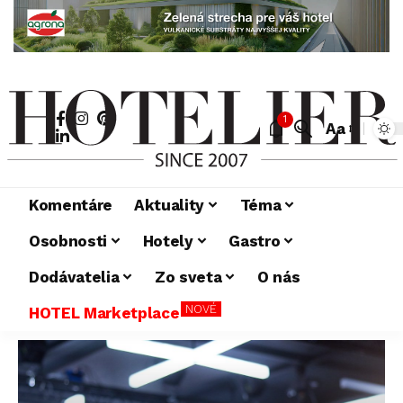
1
Aa
Komentáre
Aktuality
Téma
Osobnosti
Hotely
Gastro
Dodávatelia
Zo sveta
O nás
NOVÉ
HOTEL Marketplace