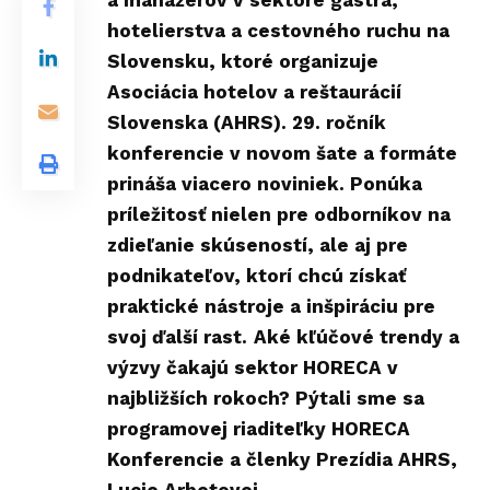
a manažérov v sektore gastra,
hotelierstva a cestovného ruchu na
Slovensku, ktoré organizuje
Asociácia hotelov a reštaurácií
Slovenska (AHRS). 29. ročník
konferencie v novom šate a formáte
prináša viacero noviniek. Ponúka
príležitosť nielen pre odborníkov na
zdieľanie skúseností, ale aj pre
podnikateľov, ktorí chcú získať
praktické nástroje a inšpiráciu pre
svoj ďalší rast.
Aké kľúčové trendy a
výzvy čakajú sektor HORECA v
najbližších rokoch? Pýtali sme sa
programovej riaditeľky HORECA
Konferencie a členky Prezídia AHRS,