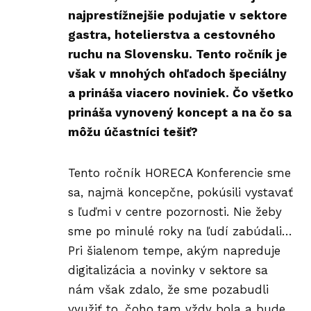
najprestížnejšie podujatie v sektore
gastra, hotelierstva a cestovného
ruchu na Slovensku. Tento ročník je
však v mnohých ohľadoch špeciálny
a prináša viacero noviniek. Čo všetko
prináša vynovený koncept a na čo sa
môžu účastníci tešiť?
Tento ročník HORECA Konferencie sme
sa, najmä koncepčne, pokúsili vystavať
s ľuďmi v centre pozornosti. Nie žeby
sme po minulé roky na ľudí zabúdali…
Pri šialenom tempe, akým napreduje
digitalizácia a novinky v sektore sa
nám však zdalo, že sme pozabudli
využiť to, čoho tam vždy bola a bude