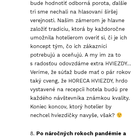
bude hodnotiť odborná porota, ďalšie
tri sme nechali na hlasovaní širšej
verejnosti. Našim zámerom je hlavne
založiť tradíciu, ktorá by každoročne
umožnila hotelierom overiť si, či je ich
koncept tým, čo ich zákazníci
potrebujú a oceňujú. A my im za to
s radosťou odovzdáme extra HVIEZDY…
Veríme, že súťaž bude mať o pár rokov
taký cveng, že HORECA HVIEZDY, hrdo
vystavené na recepcii hotela budú pre
každého návštevníka známkou kvality.
Koniec koncov, ktorý hotelier by
nechcel hviezdičky navyše, však?
Po náročných rokoch pandémie a