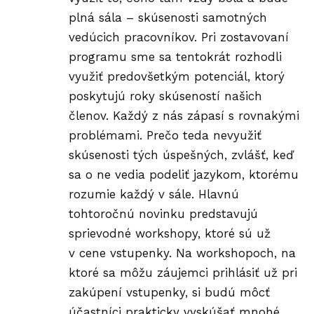
plná sála – skúsenosti samotných
vedúcich pracovníkov. Pri zostavovaní
programu sme sa tentokrát rozhodli
využiť predovšetkým potenciál, ktorý
poskytujú roky skúseností našich
členov. Každý z nás zápasí s rovnakými
problémami. Prečo teda nevyužiť
skúsenosti tých úspešných, zvlášť, keď
sa o ne vedia podeliť jazykom, ktorému
rozumie každý v sále. Hlavnú
tohtoročnú novinku predstavujú
sprievodné workshopy, ktoré sú už
v cene vstupenky. Na workshopoch, na
ktoré sa môžu záujemci prihlásiť už pri
zakúpení vstupenky, si budú môcť
účastníci prakticky vyskúšať mnohé