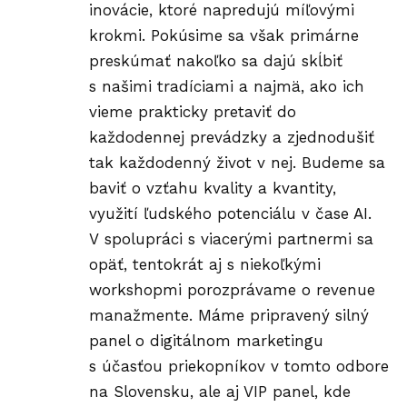
inovácie, ktoré napredujú míľovými
krokmi. Pokúsime sa však primárne
preskúmať nakoľko sa dajú skĺbiť
s našimi tradíciami a najmä, ako ich
vieme prakticky pretaviť do
každodennej prevádzky a zjednodušiť
tak každodenný život v nej. Budeme sa
baviť o vzťahu kvality a kvantity,
využití ľudského potenciálu v čase AI.
V spolupráci s viacerými partnermi sa
opäť, tentokrát aj s niekoľkými
workshopmi porozprávame o revenue
manažmente. Máme pripravený silný
panel o digitálnom marketingu
s účasťou priekopníkov v tomto odbore
na Slovensku, ale aj VIP panel, kde