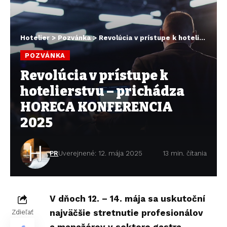
Hotelier
>
Pozvánka
>
Revolúcia v prístupe k hotelierstvu – prichádza HORECA KONFERENCIA 2025
POZVÁNKA
Revolúcia v prístupe k
hotelierstvu – prichádza
HORECA KONFERENCIA
2025
PR
Uverejnené: 12. mája 2025
13 min. čítania
V dňoch 12. – 14. mája sa uskutoční
najväčšie stretnutie profesionálov
Zdieľať