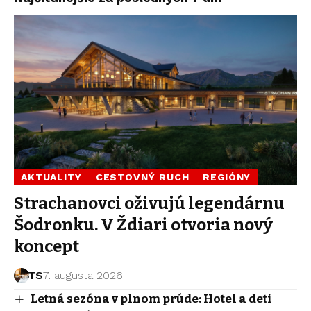
AKTUALITY
CESTOVNÝ RUCH
REGIÓNY
Strachanovci oživujú legendárnu
Šodronku. V Ždiari otvoria nový
koncept
TS
7. augusta 2026
Letná sezóna v plnom prúde: Hotel a deti