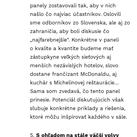
panely zostavovali tak, aby v nich
našlo čo najviac účastníkov. Oslovili
sme odborníkov zo Slovenska, ale aj zo
zahraničia, aby boli diskusie čo
„najfarebnejšie“. Konkrétne v paneli
o kvalite a kvantite budeme mať
zástupkyne veľkých sieťových aj
menších nezávislých hotelov, slovo
dostane frančízant McDonaldu, aj
kuchár s Michelinovej reštaurácie…
Sama som zvedavá, čo tento panel
prinesie. Potenciál diskutujúcich však
sľubuje konkrétne príklady a riešenia,
ktoré môžu inšpirovať každého v sále.
S ohľadom na stále väčší vplyv