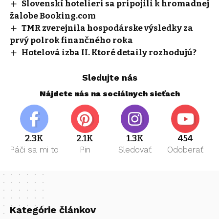
Slovenskí hotelieri sa pripojili k hromadnej
žalobe Booking.com
TMR zverejnila hospodárske výsledky za
prvý polrok finančného roka
Hotelová izba II. Ktoré detaily rozhodujú?
Sledujte nás
Nájdete nás na sociálnych sieťach
2.3K
2.1K
1.3K
454
Páči sa mi to
Pin
Sledovať
Odoberať
Kategórie článkov