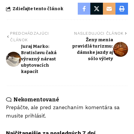
Zdieľajte tento článok
PREDCHÁDZAJÚCI
NASLEDUJÚCI ČLÁNOK
Ženy menia
ČLÁNOK
pravidlá turizmu:
Juraj Marko:
dámske jazdy aj
Bratislavu čaká
sólo výlety
výrazný nárast
ubytovacích
kapacít
Nekomentované
Prepáčte, ale pred zanechaním komentára sa
musíte
prihlásiť
.
Najčítanejšie za posledných 7 dní