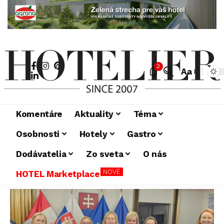
2
Aa
Komentáre
Aktuality
Téma
Osobnosti
Hotely
Gastro
Dodávatelia
Zo sveta
O nás
NOVÉ
HOTEL Marketplace