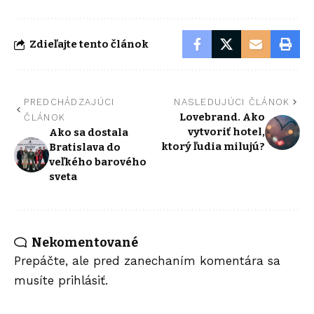
Zdieľajte tento článok
PREDCHÁDZAJÚCI
NASLEDUJÚCI ČLÁNOK
Lovebrand. Ako
ČLÁNOK
vytvoriť hotel,
Ako sa dostala
ktorý ľudia milujú?
Bratislava do
veľkého barového
sveta
Nekomentované
Prepáčte, ale pred zanechaním komentára sa
musíte
prihlásiť
.