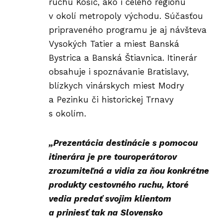
ruchu Košíc, ako i celého
regiónu
v okolí metropoly
východu
. Súčasťou
pripraveného programu je aj návšteva
Vysokých Tatier
a miest Banská
Bystrica a Banská Štiavnica. Itinerár
obsahuje i spoznávanie Bratislavy,
blízkych vinárskych miest Modry
a Pezinku či historickej Trnavy
s okolím.
„Prezentácia destinácie s pomocou
itinerára je pre touroperátorov
zrozumiteľná a vidia za ňou konkrétne
produkty cestovného ruchu, ktoré
vedia predať svojim klientom
a priniesť tak na Slovensko