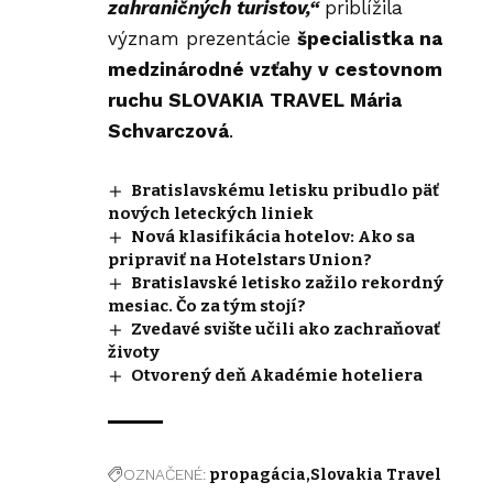
zahraničných turistov,“
priblížila
význam prezentácie
špecialistka na
medzinárodné vzťahy v cestovnom
ruchu SLOVAKIA TRAVEL Mária
Schvarczová
.
Bratislavskému letisku pribudlo päť
nových leteckých liniek
Nová klasifikácia hotelov: Ako sa
pripraviť na Hotelstars Union?
Bratislavské letisko zažilo rekordný
mesiac. Čo za tým stojí?
Zvedavé svište učili ako zachraňovať
životy
Otvorený deň Akadémie hoteliera
OZNAČENÉ:
propagácia
Slovakia Travel