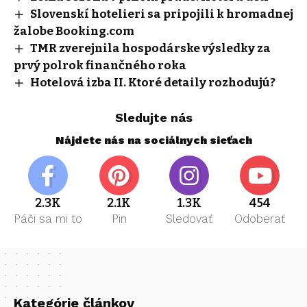
Slovenskí hotelieri sa pripojili k hromadnej
žalobe Booking.com
TMR zverejnila hospodárske výsledky za
prvý polrok finančného roka
Hotelová izba II. Ktoré detaily rozhodujú?
Sledujte nás
Nájdete nás na sociálnych sieťach
2.3K
2.1K
1.3K
454
Páči sa mi to
Pin
Sledovať
Odoberať
Kategórie článkov