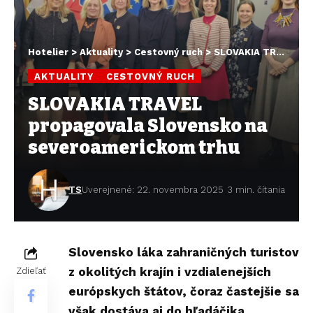
Hotelier
>
Aktuality
>
Cestovný ruch
>
SLOVAKIA TRAVEL propagovala Slovensko na severoamerickom trhu
AKTUALITY
CESTOVNÝ RUCH
SLOVAKIA TRAVEL
propagovala Slovensko na
severoamerickom trhu
TS
Uverejnené: 22. novembra 2025
3 min. čítania
Slovensko láka zahraničných turistov
z okolitých krajín i vzdialenejších
Zdieľať
európskych štátov, čoraz častejšie sa
však dostáva aj do hľadáčika