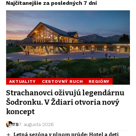
Najčítanejšie za posledných 7 dní
AKTUALITY
CESTOVNÝ RUCH
REGIÓNY
Strachanovci oživujú legendárnu
Šodronku. V Ždiari otvoria nový
koncept
TS
7. augusta 2026
Letná sezóna v plnom prúde: Hotel a deti