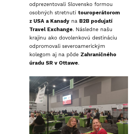
odprezentovali Slovensko formou
osobných stretnutí
touroperátorom
z USA a Kanady
na
B2B podujatí
Travel Exchange
. Následne našu
krajinu ako dovolenkovú
destináciu
odpromovali severoamerickým
kolegom aj na pôde
Zahraničného
úradu SR v Ottawe
.