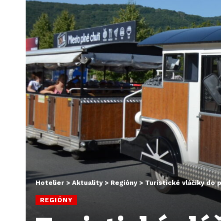
Hotelier
>
Aktuality
>
Regióny
>
Turistické vláčiky do 
REGIÓNY