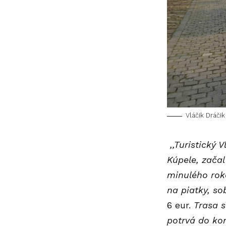
Vláčik Dráčik
,,Turistický 
Kúpele, začal
minulého roka
na piatky, so
6 eur.
Trasa s
potrvá do kon