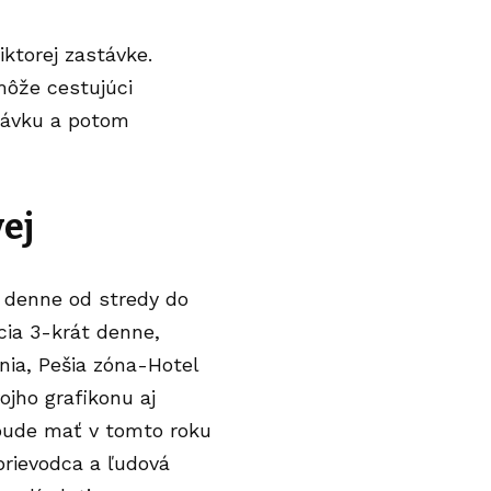
iktorej zastávke.
môže cestujúci
stávku a potom
vej
o denne od stredy do
cia 3-krát denne,
nia, Pešia zóna-Hotel
ojho grafikonu aj
 bude mať v tomto roku
prievodca a ľudová