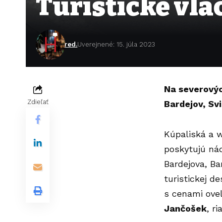
Turistické vlá
red.
Uverejnené: 15. júla 2023
Na severovýc
Zdieľať
Bardejov, Svi
Kúpaliská a w
poskytujú nád
Bardejova, Ba
turistickej de
s cenami oveľ
Jančošek
, r