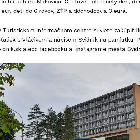
keho súboru Makovica. Cestovné platí celý deň, dos
eur, deti do 6 rokov, ZŤP a dôchodcovia 3 eurá.
v Turistickom informačnom centre si viete zakúpiť l
ťaliek s Vláčikom a nápisom Svidník na pamiatku. P
idnik.sk
alebo facebooku a instagrame mesta Svidn