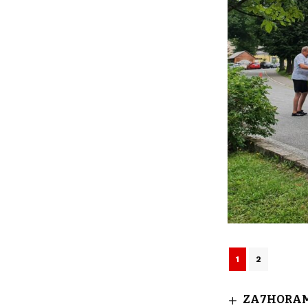
1
2
ZA7HORAMI: