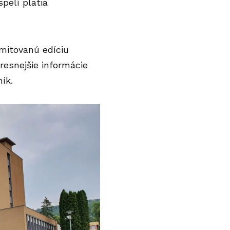
pelí platia
imitovanú edíciu
resnejšie informácie
ík.