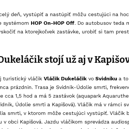
 celý deň, vystúpiť a nastúpiť môžu cestujúci na hoc
je systémom
HOP On-HOP Off
. Do autobusov teda 
skočiť na ktorejkoľvek zastávke, urobiť si tam pre
Dukeláčik stojí už aj v Kapišo
 turistický vláčik
Vláčik Dukeláčik
vo
Svidníku
a t
nca prázdnin. Trasa je Svidník-Údolie smrti, frekven
 je cca 1,5 hod a má 5 zastávok (aquapark Aquaruthe
idník, Údolie smrti a Kapišová). Vláčik má v rámci sv
ia smrti, v ktorom môže cestujúci vystúpiť. Vláčik
 v obci Kapišová. Jazdu vláčikom sprevádza audios