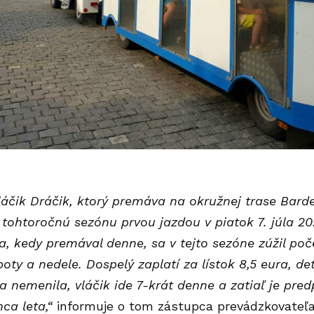
Vláčik Dráčik, ktorý premáva na okružnej trase Bar
 tohtoročnú sezónu prvou jazdou v piatok 7. júla 20
, kedy premával denne, sa v tejto sezóne zúžil po
boty a nedele. Dospelý zaplatí za lístok 8,5 eura, d
a nemenila, vláčik ide 7-krát denne a zatiaľ je pre
ca leta,“
informuje o tom zástupca prevádzkovateľ