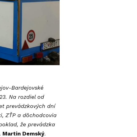
dejov-Bardejovské
23. Na rozdiel od
čet prevádzkových dní
eti, ZŤP a dôchodcovia
dpoklad, že prevádzka
a
Martin Demský
.