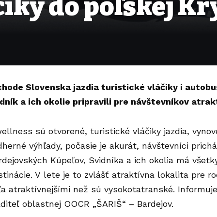
čiky do poľskej Kr
hode Slovenska jazdia turistické vláčiky i autobu
dník a ich okolie pripravili pre návštevníkov atrak
ellness sú otvorené, turistické vláčiky jazdia, vyno
herné výhľady, počasie je akurát, návštevníci prichá
rdejovských Kúpeľov, Svidníka a ich okolia má všetk
stinácie. V lete je to zvlášť atraktívna lokalita pre 
a atraktívnejšími než sú vysokotatranské. Informu
iaditeľ oblastnej OOCR „ŠARIŠ“ – Bardejov.