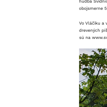
hudba Svidníc
obojsmerne 5 
Vo Vláčiku a 
drevených píš
sú na
www.sv