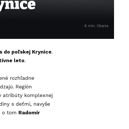
ynice
6 min. čítania
s do poľskej Krynice
.
tívne leto
.
vené rozhľadne
dzajú.
Región
y atribúty komplexnej
rodiny s deťmi, navyše
je o tom
Radomír