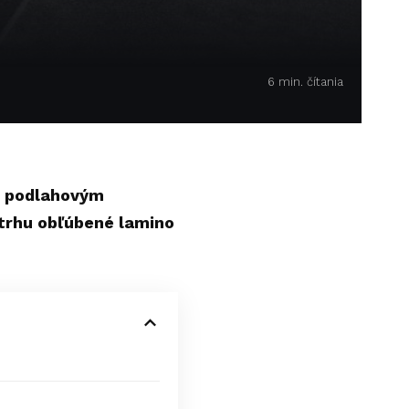
6 min. čítania
m podlahovým
trhu obľúbené lamino