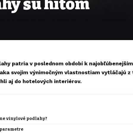
ahy sú hitom
lahy patria v poslednom období k najobľúbenejší
aka svojim výnimočným vlastnostiam vytláčajú z 
rhli aj do hotelových
interiérov
.
tne vinylové podlahy?
 parametre