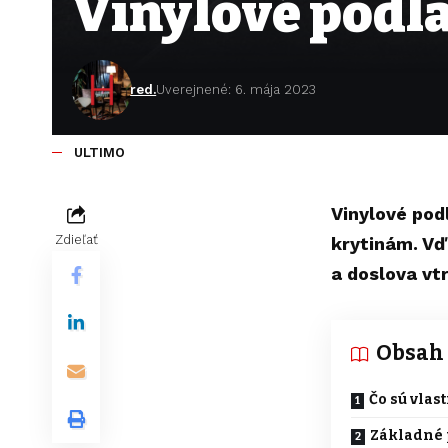
Vinylové podl
red.
Uverejnené: 6. mája 2023
ULTIMO
Vinylové pod
Zdieľať
krytinám. Vď
a doslova vt
Obsah
Čo sú vlas
Základné