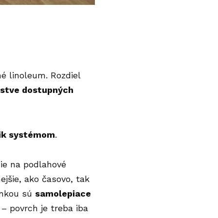
né linoleum. Rozdiel
stve dostupných
lik systémom
.
nie na podlahové
nejšie, ako časovo, tak
vinkou sú
samolepiace
 – povrch je treba iba