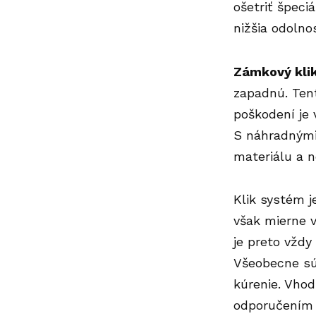
ošetriť špeci
nižšia odolno
Zámkový klik
zapadnú. Ten
poškodení je 
S náhradnými 
materiálu a 
Klik systém j
však mierne v
je preto vždy
Všeobecne sú 
kúrenie. Vho
odporučením 