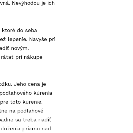
vná. Nevýhodou je ich
 ktoré do seba
ež lepenie. Navyše pri
adiť novým.
rátať pri nákupe
ožku. Jeho cena je
í podlahového kúrenia
pre toto kúrenie.
álne na podlahové
dne sa treba riadiť
oloženia priamo nad