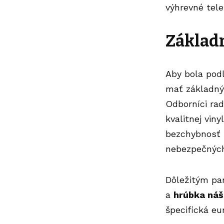
výhrevné tele
Základ
Aby bola pod
mať základný 
Odborníci rad
kvalitnej vin
bezchybnosť p
nebezpečných
Dôležitým pa
a
hrúbka náš
špecifická eu