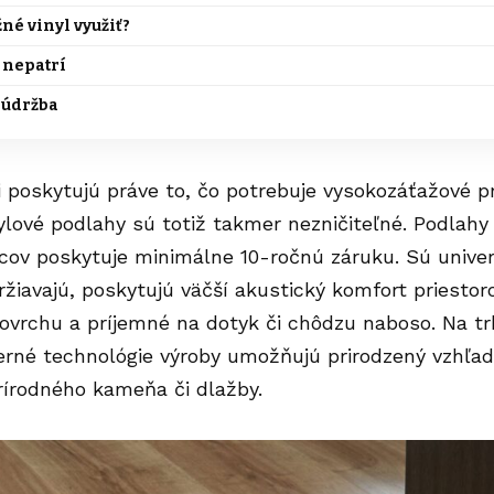
né vinyl využiť?
 nepatrí
 údržba
i poskytujú práve to, čo potrebuje vysokozáťažové p
nylové podlahy sú totiž takmer nezničiteľné. Podlahy 
bcov poskytuje minimálne 10-ročnú záruku. Sú unive
žiavajú, poskytujú väčší akustický komfort priestor
povrchu a príjemné na dotyk či chôdzu naboso. Na trh
rné technológie výroby umožňujú prirodzený vzhľad 
rírodného kameňa či dlažby.