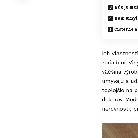
Kde je mož
Kam vinyl
Čistenie a
Ich vlastnost
zariadení. Vi
väčšina výro
umývajú a udr
teplejšie na 
dekorov. Mode
nerovností, p