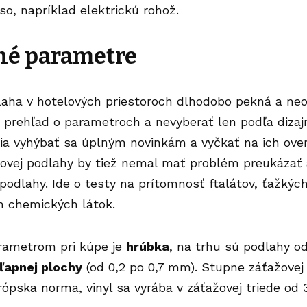
so, napríklad elektrickú rohož.
né parametre
laha v hotelových priestoroch dlhodobo pekná a neo
prehľad o parametroch a nevyberať len podľa dizajn
ia vyhýbať sa úplným novinkám a vyčkať na ich overe
ylovej podlahy by tiež nemal mať problém preukázať 
odlahy. Ide o testy na prítomnosť ftalátov, ťažkých
 chemických látok.
rametrom pri kúpe je
hrúbka
, na trhu sú podlahy o
ľapnej plochy
(od 0,2 po 0,7 mm). Stupne záťažovej 
rópska norma, vinyl sa vyrába v záťažovej triede od 