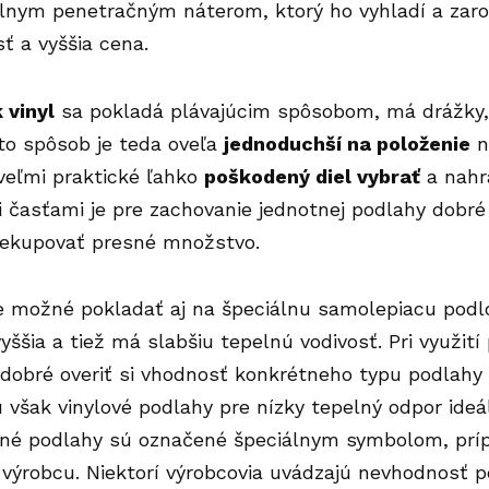
álnym penetračným náterom, ktorý ho vyhladí a zaro
sť a vyššia cena.
 vinyl
sa pokladá plávajúcim spôsobom, má drážky,
to spôsob je teda oveľa
jednoduchší na položenie
n
veľmi praktické ľahko
poškodený diel vybrať
a nahr
časťami je pre zachovanie jednotnej podlahy dobré 
nekupovať presné množstvo.
e možné pokladať aj na špeciálnu samolepiacu podl
yššia a tiež má slabšiu tepelnú vodivosť. Pri využit
 dobré overiť si vhodnosť konkrétneho typu podlahy 
však vinylové podlahy pre nízky tepelný odpor ide
dné podlahy sú označené špeciálnym symbolom, prípa
výrobcu. Niektorí výrobcovia uvádzajú nevhodnosť p