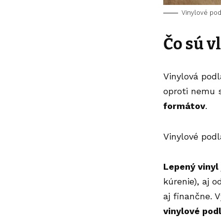
Vinylové pod
Čo sú v
Vinylová podl
oproti nemu 
formátov
.
Vinylové pod
Lepený vinyl
kúrenie), aj o
aj finančne. 
vinylové pod