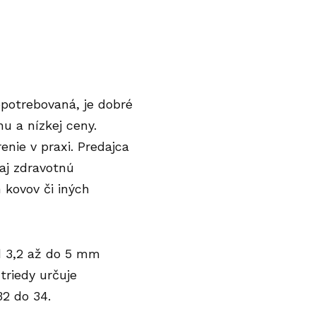
potrebovaná, je dobré
u a nízkej ceny.
nie v praxi. Predajca
aj zdravotnú
 kovov či iných
d 3,2 až do 5 mm
triedy určuje
32 do 34.