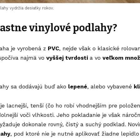
lahy vydržia desiatky rokov.
lastne vinylové podlahy?
aha je vyrobená z
PVC
, nejde však o klasické rolova
spočíva najmä vo
vyššej tvrdosti
a vo
veľkom množ
lahy sa dodávajú buď ako
lepené
, alebo vybavené
k
je lacnejší, tenší (čo ho robí vhodnejším pre polože
dolnejší voči vlhkosti. Jeho pokladanie je však nároč
Vyžaduje dokonale rovný, čistý a suchý podklad. No
lahy
, pod ktoré nie je nutné aplikovať žiadne lepidlo