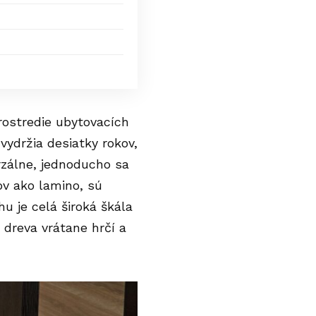
rostredie ubytovacích
vydržia desiatky rokov,
rzálne, jednoducho sa
ov ako lamino, sú
u je celá široká škála
dreva vrátane hrčí a