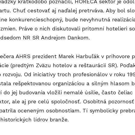
evádzky krátkodobo poznačili, HORECA sektor je od
artu. Chuť cestovať aj naďalej pretrváva. Aby bol 
čne konkurencieschopný, bude nevyhnutná realizácia
mien. Práve o nich diskutovali prítomní hotelieri s
redsedom NR SR Andrejom Dankom.
večera
AHRS
prezident Marek Harbuľák v príhovore p
ácie (predtým Zväzu hotelov a reštaurácií SR). Poďa
ho rozvoju. Od iniciatívy troch profesionálov v roku 
stala rešpektovanou organizáciou a silným hlasom br
í do jej budovania vložili nemalé úsilie, často čel
ktor, ale aj pre celú spoločnosť. Osobitná pozornos
patrila oceneným osobnostiam. Tí symbolicky prebra
historických lídrov branže.