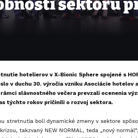
bnosti sektoru pr
tnutie hotelierov v X-Bionic Sphere spojené s H
slo v duchu 30. výročia vzniku Asociácie hotelov a
 rámci slávnostného večera prevzali ocenenia vý
s týchto rokov pričinili o rozvoj sektora.
u stretnutia boli dynamické zmeny v sektore spôso
krízou, takzvaný NEW NORMAL, teda „nový normál“. P