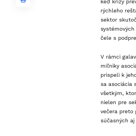
keď krízy pr
rýchleho rešt
sektor skuto
systémových z
čele s podp
V rámci gala
míľniky asoci
prispeli k je
sa asociácia 
všetkým, ktor
nielen pre se
večera preto 
súčasných aj 