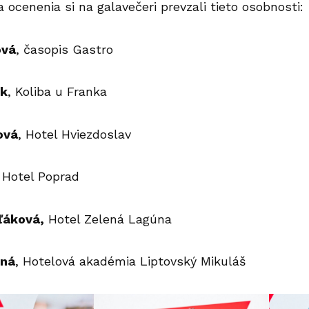
 ocenenia si na galavečeri prevzali tieto osobnosti:
ová
, časopis Gastro
nk
, Koliba u Franka
ová
, Hotel Hviezdoslav
, Hotel Poprad
ľáková,
Hotel Zelená Lagúna
čná
, Hotelová akadémia Liptovský Mikuláš