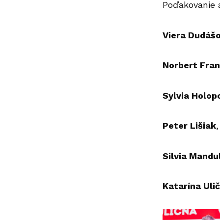
Poďakovanie a
Viera Dudáš
Norbert Fra
Sylvia Holop
Peter Lišiak
Silvia Mandu
Katarína Uli