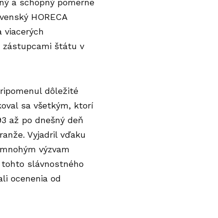
olný a schopný pomerne
slovenský HORECA
 viacerých
o zástupcami štátu v
ripomenul dôležité
koval sa všetkým, ktorí
1993 až po dnešný deň
anže. Vyjadril vďaku
iac mnohým výzvam
ť tohto slávnostného
li ocenenia od