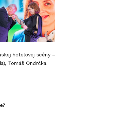
skej hotelovej scény –
ria), Tomáš Ondrčka
ie?