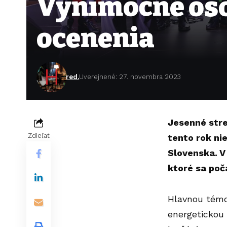
Výnimočné oso
ocenenia
red.
Uverejnené: 27. novembra 2023
Jesenné stre
Zdieľať
tento rok nie
Slovenska. V
ktoré sa poča
Hlavnou témo
energetickou 