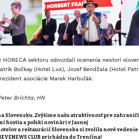
 HORECA sektoru odovzdali ocenenia nestori sloven
atrik Bočkay (Hotel Lux), Jozef Bendžala (Hotel Pat
rezident asociácie
Marek Harbuľák
.
eter Brichta
,
HN
a Slovensku. Zvýšime našu atraktívnosť pre zahranič
 hostia a poľskí novinári v Jasnej
otelov a reštaurácií Slovenska si zvolila nové vedenie
 REVENEWS CLUB prichádza do Trenčína!