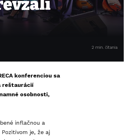
evzali
2 min. čítania
ORECA konferenciou sa
 reštaurácií
znamné osobnosti,
bené inflačnou a
ozitívom je, že aj