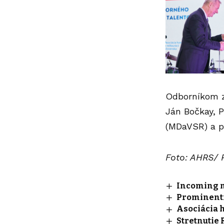
Odborníkom z
Ján Bočkay, P
(MDaVSR) a p
Foto: AHRS/ P
Incoming n
Prominentní
Asociácia h
Stretnutie