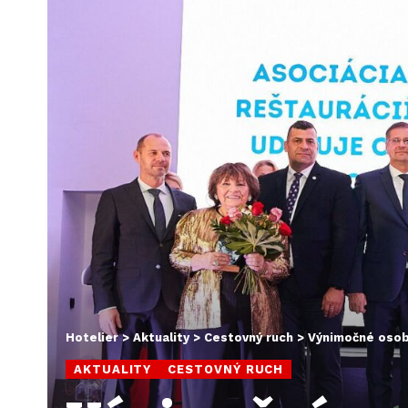
Hotelier
>
Aktuality
>
Cestovný ruch
>
Výnimočné osob
AKTUALITY
CESTOVNÝ RUCH