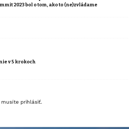
mit 2023 bol o tom, ako to (ne)zvládame
nie v 5 krokoch
a musíte
prihlásiť
.