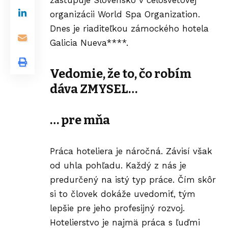
zastupuje Slovensko v celosvetovej
organizácii World Spa Organization.
Dnes je riaditeľkou zámockého hotela
Galicia Nueva****
.
Vedomie, že to, čo robím
dáva ZMYSEL…
… pre mňa
Práca hoteliera je náročná. Závisí však
od uhla pohľadu. Každý z nás je
predurčený na istý typ práce. Čím skôr
si to človek dokáže uvedomiť, tým
lepšie pre jeho profesijný rozvoj.
Hotelierstvo je najmä práca s ľuďmi