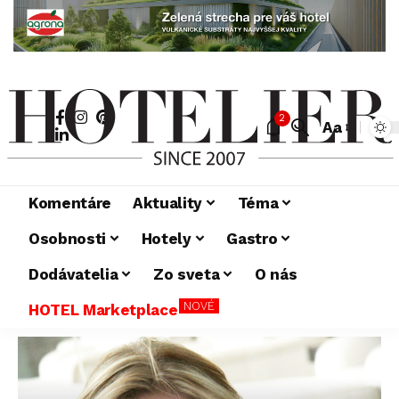
2
Aa
Komentáre
Aktuality
Téma
Osobnosti
Hotely
Gastro
Dodávatelia
Zo sveta
O nás
NOVÉ
HOTEL Marketplace