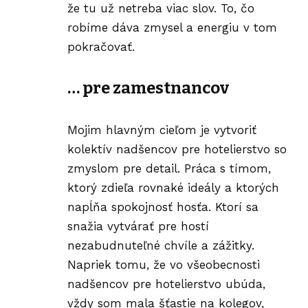
že tu už netreba viac slov. To, čo
robíme dáva zmysel a energiu v tom
pokračovať.
… pre zamestnancov
Mojim hlavným cieľom je vytvoriť
kolektív nadšencov pre hotelierstvo so
zmyslom pre detail. Práca s tímom,
ktorý zdieľa rovnaké ideály a ktorých
napĺňa spokojnosť hosťa. Ktorí sa
snažia vytvárať pre hostí
nezabudnuteľné chvíle a zážitky.
Napriek tomu, že vo všeobecnosti
nadšencov pre hotelierstvo ubúda,
vždy som mala šťastie na
kolegov
,