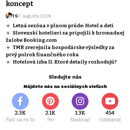
koncept
TS
7. augusta 2026
Letná sezóna v plnom prúde: Hotel a deti
Slovenskí hotelieri sa pripojili k hromadnej
žalobe Booking.com
TMR zverejnila hospodárske výsledky za
prvý polrok finančného roka
Hotelová izba II. Ktoré detaily rozhodujú?
Sledujte nás
Nájdete nás na sociálnych sieťach
2.3K
2.1K
1.3K
454
Páči sa mi to
Pin
Sledovať
Odoberať