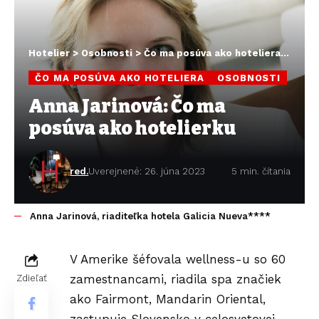
Hotelier
>
Osobnosti
>
Čo ma posúva ako hoteliera
>
Anna 
ČO MA POSÚVA AKO HOTELIERA
OSOBNOSTI
Anna Jarinová: Čo ma
posúva ako hotelierku
red.
Uverejnené: 26. júna 2023
5 min. čítania
Anna Jarinová, riaditeľka hotela Galicia Nueva****
V Amerike šéfovala wellness-u so 60
zamestnancami, riadila spa značiek
Zdieľať
ako Fairmont, Mandarin Oriental,