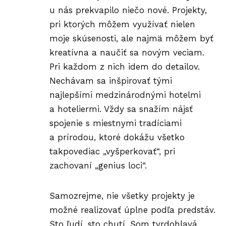
u nás prekvapilo niečo nové. Projekty,
pri ktorých môžem využívať nielen
moje skúsenosti, ale najmä môžem byť
kreatívna a naučiť sa novým veciam.
Pri každom z nich idem do detailov.
Nechávam sa inšpirovať tými
najlepšími medzinárodnými hotelmi
a hoteliermi. Vždy sa snažím nájsť
spojenie s miestnymi tradíciami
a prírodou, ktoré dokážu všetko
takpovediac „vyšperkovať“, pri
zachovaní „genius loci“.
Samozrejme, nie všetky projekty je
možné realizovať úplne podľa predstáv.
Sto ľudí, sto chutí. Som tvrdohlavá