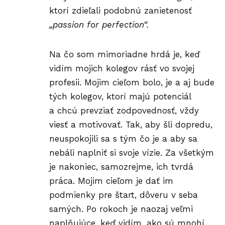
ktorí zdieľali podobnú zanietenosť
„passion for perfection“.
Na čo som mimoriadne hrdá je, keď
vidím mojich kolegov rásť vo svojej
profesii. Mojim cieľom bolo, je a aj bude
tých kolegov, ktorí majú potenciál
a chcú prevziať zodpovednosť, vždy
viesť a motivovať. Tak, aby šli dopredu,
neuspokojili sa s tým čo je a aby sa
nebáli naplniť si svoje vízie. Za všetkým
je nakoniec, samozrejme, ich tvrdá
práca. Mojim cieľom je dať im
podmienky pre štart, dôveru v seba
samých. Po rokoch je naozaj veľmi
naplňujúce, keď vidím, ako sú mnohí