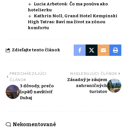
Lucia Arbetová: Čo ma posúva ako
hotelierku
Kathrin Noll, Grand Hotel Kempinski
High Tatras: Baví ma život za zónou
komfortu
Zdieľajte tento článok
PREDCHÁDZAJÚCI
NASLEDUJÚCI ČLÁNOK
Zásadný je záujem
ČLÁNOK
zahraničných
3 dôvody, prečo
turistov
(opäť) navštíviť
Dubaj
Nekomentované