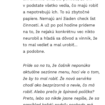
v podstate všetko vedia, čo majú robiť
a nepotrebujú ich. To sú zbytočné
papiere. Nemajú ani žiaden check list
činností. A už po pol hodine prídeme
na to, že nejakú konkrétnu vec nikto
neurobil a hľadá sa dôvod a vinník, že
to mal vedieť a mal urobiť…
a podobne.
Príde sa na to, že čašník neponúka
aktuálne sezónne menu, hoci vie o tom,
že by to mal robiť. Že nová servírka
chodí ako bezprizorná a nevie, čo má
robiť. Alebo prečo je špinavá polička?
Preto, lebo sa nikde jasne nepíše, že sa
napríklad každú nedeľu poobede má