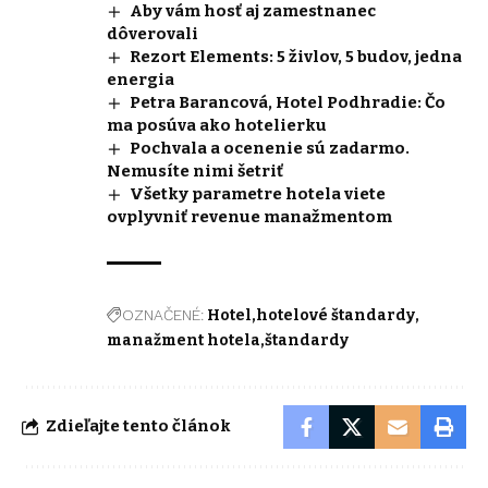
Aby vám hosť aj zamestnanec
dôverovali
Rezort Elements: 5 živlov, 5 budov, jedna
energia
Petra Barancová, Hotel Podhradie: Čo
ma posúva ako hotelierku
Pochvala a ocenenie sú zadarmo.
Nemusíte nimi šetriť
Všetky parametre hotela viete
ovplyvniť revenue manažmentom
OZNAČENÉ:
Hotel
hotelové štandardy
manažment hotela
štandardy
Zdieľajte tento článok