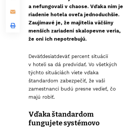
a nefungovali v chaose. Vďaka nim je
riadenie hotela oveľa jednoduchšie.
Zaujímavé je, že majitelia väčšiny
menších zariadení skalopevne veria,
že oni ich nepotrebujú.
Deväťdesiatdeväť percent situácií
v hoteli sa dá predvídať. Vo všetkých
týchto situáciách viete vďaka
štandardom zabezpečiť, že vaši
zamestnanci budú presne vedieť, čo
majú robiť.
Vďaka štandardom
fungujete systémovo