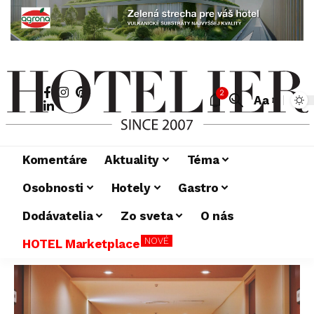
2
Aa
Komentáre
Aktuality
Téma
Osobnosti
Hotely
Gastro
Dodávatelia
Zo sveta
O nás
NOVÉ
HOTEL Marketplace