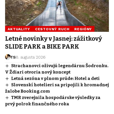
AKTUALITY
CESTOVNÝ RUCH
REGIÓNY
Letné novinky v Jasnej: zážitkový
SLIDE PARK a BIKE PARK
TS
8. augusta 2026
Strachanovci oživujú legendárnu Šodronku.
V Ždiari otvoria nový koncept
Letná sezóna v plnom prúde: Hotel a deti
Slovenskí hotelieri sa pripojili k hromadnej
žalobe Booking.com
TMR zverejnila hospodárske výsledky za
prvý polrok finančného roka