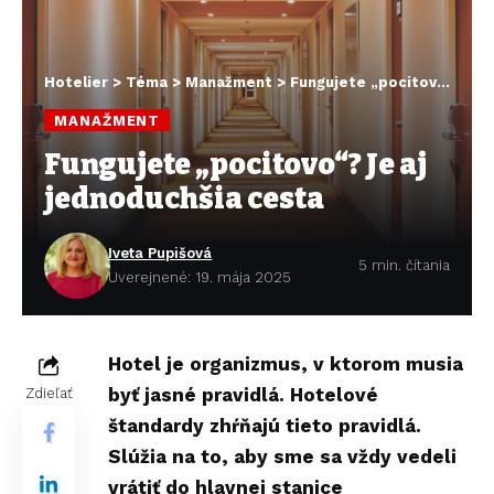
Hotelier
>
Téma
>
Manažment
>
Fungujete „pocitovo“? Je aj jednoduchšia cesta
MANAŽMENT
Fungujete „pocitovo“? Je aj
jednoduchšia cesta
Iveta Pupišová
5 min. čítania
Uverejnené: 19. mája 2025
Hotel je organizmus, v ktorom musia
byť jasné pravidlá. Hotelové
Zdieľať
štandardy zhŕňajú tieto pravidlá.
Slúžia na to, aby sme sa vždy vedeli
vrátiť do hlavnej stanice