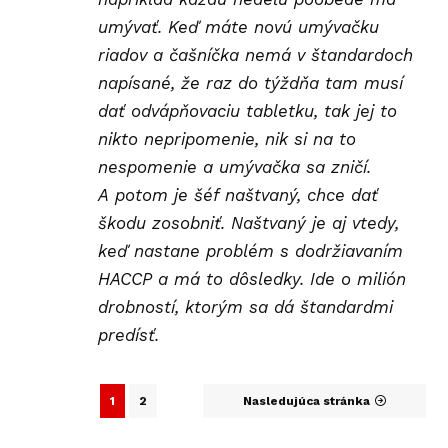
umývať. Keď máte novú umývačku
riadov a čašníčka nemá v štandardoch
napísané, že raz do týždňa tam musí
dať odvápňovaciu tabletku, tak jej to
nikto nepripomenie, nik si na to
nespomenie a umývačka sa zničí.
A potom je šéf naštvaný, chce dať
škodu zosobniť. Naštvaný je aj vtedy,
keď nastane problém s dodržiavaním
HACCP a má to dôsledky. Ide o milión
drobností, ktorým sa dá štandardmi
predísť.
1
2
Nasledujúca stránka