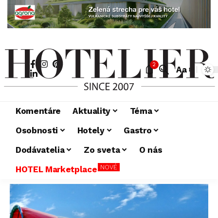
2
Aa
Komentáre
Aktuality
Téma
Osobnosti
Hotely
Gastro
Dodávatelia
Zo sveta
O nás
NOVÉ
HOTEL Marketplace