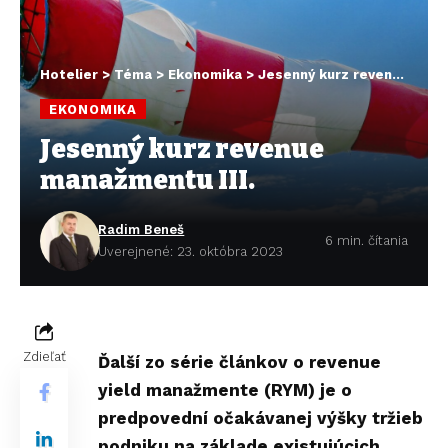
Hotelier
>
Téma
>
Ekonomika
>
Jesenný kurz revenue manažmentu III.
EKONOMIKA
Jesenný kurz revenue
manažmentu III.
Radim Beneš
6 min. čítania
Uverejnené: 23. októbra 2023
Zdieľať
Ďalší zo série článkov o revenue
yield manažmente (RYM) je o
predpovední očakávanej výšky tržieb
podniku na základe existujúcich