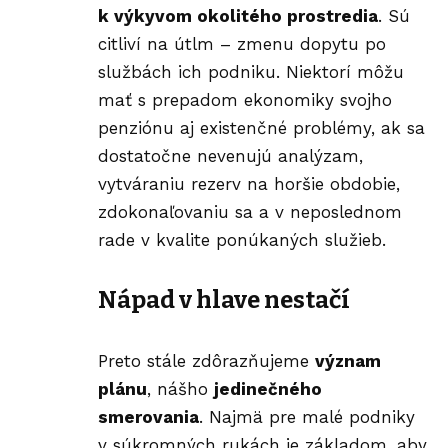
k výkyvom okolitého prostredia
. Sú
citliví na útlm – zmenu dopytu po
službách ich podniku. Niektorí môžu
mať s prepadom ekonomiky svojho
penziónu aj existenčné problémy, ak sa
dostatočne nevenujú analýzam,
vytváraniu rezerv na horšie obdobie,
zdokonaľovaniu sa a v neposlednom
rade v kvalite ponúkaných služieb.
Nápad v hlave nestačí
Preto stále zdôrazňujeme
význam
plánu
, nášho
jedinečného
smerovania
. Najmä pre malé podniky
v súkromných rukách je základom, aby