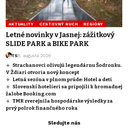
AKTUALITY
CESTOVNÝ RUCH
REGIÓNY
Letné novinky v Jasnej: zážitkový
SLIDE PARK a BIKE PARK
TS
8. augusta 2026
Strachanovci oživujú legendárnu Šodronku.
V Ždiari otvoria nový koncept
Letná sezóna v plnom prúde: Hotel a deti
Slovenskí hotelieri sa pripojili k hromadnej
žalobe Booking.com
TMR zverejnila hospodárske výsledky za
prvý polrok finančného roka
Sledujte nás