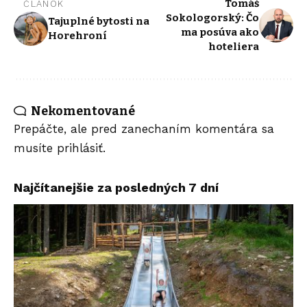
Tomáš
ČLÁNOK
Sokologorský: Čo
Tajuplné bytosti na
ma posúva ako
Horehroní
hoteliera
Nekomentované
Prepáčte, ale pred zanechaním komentára sa
musíte
prihlásiť
.
Najčítanejšie za posledných 7 dní