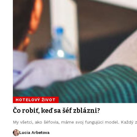
HOTELOVÝ ŽIVOT
Čo robiť, keď sa šéf zblázni?
My všetci, ako šéfovia, máme svoj fungujúci model. Každý
Lucia Arbetova