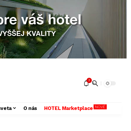
3
NOVÉ
sveta
O nás
HOTEL Marketplace