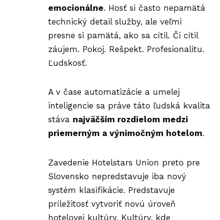
emocionálne
. Hosť si často nepamätá
technický detail služby, ale veľmi
presne si pamätá, ako sa cítil. Či cítil
záujem. Pokoj. Rešpekt. Profesionalitu.
Ľudskosť.
A v čase automatizácie a umelej
inteligencie sa práve táto ľudská kvalita
stáva
najväčším rozdielom medzi
priemerným a výnimočným hotelom
.
Zavedenie
Hotelstars Union
preto pre
Slovensko nepredstavuje iba nový
systém klasifikácie. Predstavuje
príležitosť vytvoriť novú úroveň
hotelovej kultúry. Kultúry, kde