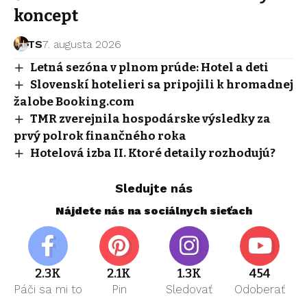
koncept
TS
7. augusta 2026
Letná sezóna v plnom prúde: Hotel a deti
Slovenskí hotelieri sa pripojili k hromadnej
žalobe Booking.com
TMR zverejnila hospodárske výsledky za
prvý polrok finančného roka
Hotelová izba II. Ktoré detaily rozhodujú?
Sledujte nás
Nájdete nás na sociálnych sieťach
2.3K
2.1K
1.3K
454
Páči sa mi to
Pin
Sledovať
Odoberať