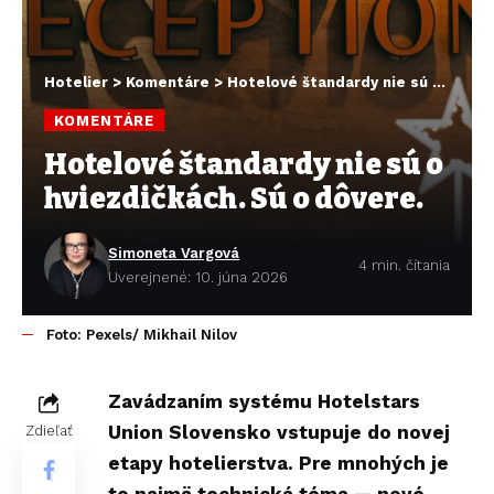
Hotelier
>
Komentáre
>
Hotelové štandardy nie sú o hviezdičkách. Sú o dôvere.
KOMENTÁRE
Hotelové štandardy nie sú o
hviezdičkách. Sú o dôvere.
Simoneta Vargová
4 min. čítania
Uverejnené: 10. júna 2026
Foto: Pexels/ Mikhail Nilov
Zavádzaním systému Hotelstars
Union Slovensko vstupuje do novej
Zdieľať
etapy hotelierstva. Pre mnohých je