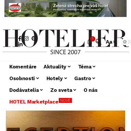
1
Aa
Komentáre
Aktuality
Téma
Osobnosti
Hotely
Gastro
Dodávatelia
Zo sveta
O nás
NOVÉ
HOTEL Marketplace