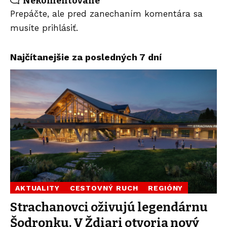
Nekomentované
Prepáčte, ale pred zanechaním komentára sa
musíte
prihlásiť
.
Najčítanejšie za posledných 7 dní
AKTUALITY
CESTOVNÝ RUCH
REGIÓNY
Strachanovci oživujú legendárnu
Šodronku. V Ždiari otvoria nový