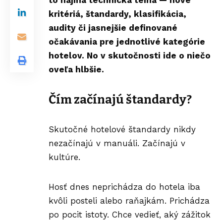
to najmä technická téma — nové
kritériá, štandardy, klasifikácia,
audity či jasnejšie definované
očakávania pre jednotlivé kategórie
hotelov. No v skutočnosti ide o niečo
oveľa hlbšie.
Čím začínajú štandardy?
Skutočné hotelové štandardy nikdy
nezačínajú v manuáli. Začínajú v
kultúre.
Hosť dnes neprichádza do hotela iba
kvôli posteli alebo raňajkám. Prichádza
po pocit istoty. Chce vedieť, aký zážitok