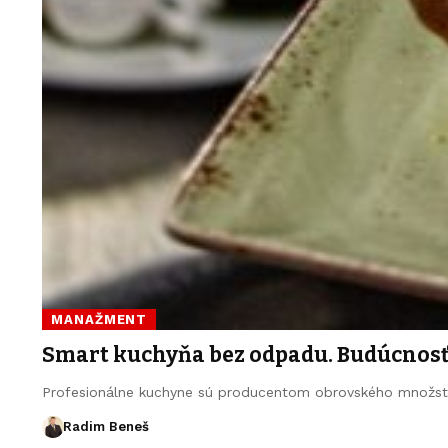
MANAŽMENT
Smart kuchyňa bez odpadu. Budúcnosť,
Profesionálne kuchyne sú producentom obrovského množstv
Radim Beneš