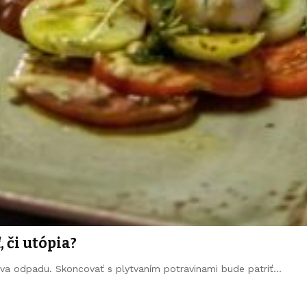
 či utópia?
a odpadu. Skoncovať s plytvaním potravinami bude patriť…