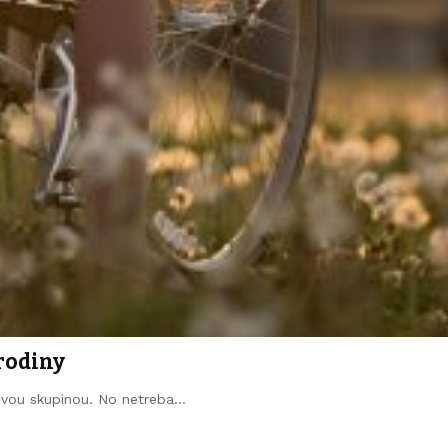
 rodiny
ľovou skupinou. No netreba…