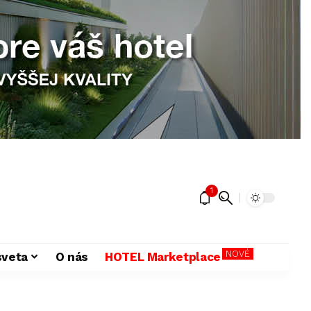
1
NOVÉ
sveta
O nás
HOTEL Marketplace