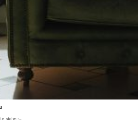
u
ite siahne…