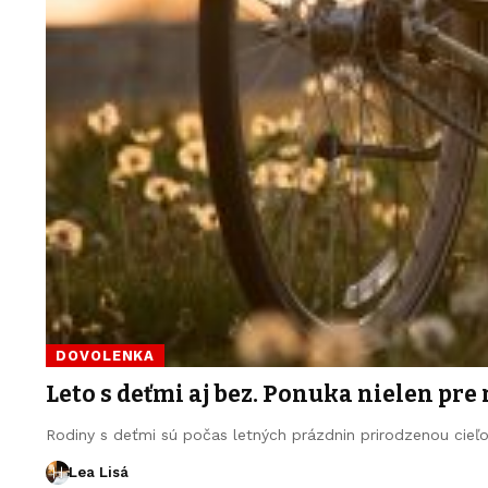
DOVOLENKA
Leto s deťmi aj bez. Ponuka nielen pre
Rodiny s deťmi sú počas letných prázdnin prirodzenou cie
Lea Lisá