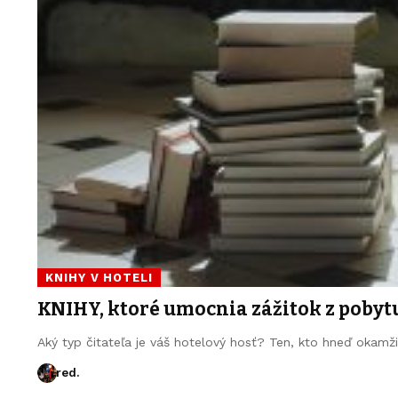
KNIHY V HOTELI
KNIHY, ktoré umocnia zážitok z pobyt
Aký typ čitateľa je váš hotelový hosť? Ten, kto hneď okamž
red.